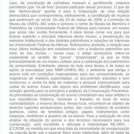
caso, da construção de narrativas museais e, gentilmente, estamos
permitindo que “os de fora” possam participar desse processo. O que de
fato “democratizar” aponta é para a instauração de uma relação
democrática que corresponderia, efetivamente, a constituição de museus
que pertencem ao social. No dia 20 de março de 2009, a Comissão do
Museu da UNIFAL-MG votou e aprovou o nome de Museu da Memória e
Patrimônio da Universidade Federal de Alfenas para nomear um museu
que ainda não existia fisicamente. A ideia desse nome era para que
ficasse explícito o principal interesse desse museu: a preservação da
memória institucional e dos distintos patrimônios e relações de interesse
da Universidade Federal de Alfenas. Reforçamos, portanto, a relação que
essa última instituição tem estabelecido com a instância patrimônio por
meio do seu museu – nesse caso, o artigo possessivo refere-se
exatamente ao sentido de “posse”, “propriedade”, já que se trata
primordialmente de um museu voltado para a celebração dos patrimônios
da universidade. Entretanto, apesar de todo esse tempo e de todas as
ações já executadas pelo MMP-UNIFAL-MG, o ambiente que abriga o
acervo está em condições inapropriadas para seu armazenamento, as
mapotecas de madeira superlotadas, os documentos expostos e sem
invólucros, e ainda há falta de materiais e pessoal especializado para
cuidar do acervo. Esses são alguns dos problemas identificados, cuja
solução aponta para os princípios e práticas da Conservação Preventiva.
As prioridades na conservação do acervo consideram seu valor artístico e
sua importância histórica, iniciando o trabalho no local de maior
vulnerabilidade: a reserva técnica. Nesse local, encontram-se objetos de
diversos suportes armazenados juntos, tais como resíduos de produtos
químicos, vidros de remédios antigos, papeis, instrumentos como
balanças, medidores e quadros de ex-alunos. Para a realização de uma
análise da situação do acervo e dos recursos necessários para sua
conservação, será escolhida e utilizada a metodologia RE-ORG –
ICCROM, na medida em que essa trata da necessidade de reorganização
da coleção tanto sob o aspecto físico como intelectual, além de tratar de