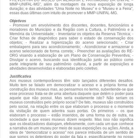
MMP-UNIFAL-MG”, além da montagem da nova exposição de longa
duração; e das atividades “Uma Noite no Museu” e o “Museu e a Feira”,
essas duas últimas com intuito de promover o MMP-UNIFAL-MG.
Objetivos
- Promover um envolvimento dos discentes, docentes, funcionários e
moradores do Município e da Região com a Cultura, o Patrimônio e a
Memória da Universidade; - Inventariar os objetos da Reserva Técnica; -
Criar fichas de diagnóstico para saber o estado de conservação dos
objetos; - Realizar a higienização do acervo selecionado; - Criar
embalagens para seu acondicionamento; - Acondicionar e armazenar o
acervo selecionado de forma correta; - Preencher as avaliações do RE-
ORG visando a elaboração de um Plano de Conservação Preventiva; -
Divulgar o acervo, buscando sua identificação junto ao público como
parte integrante de seu patrimônio cultural, a partir de exposições e
atividades desenvolvidas e elaboradas pelo coletivo.
Justificativa
Aos museus contemporâneos têm sido lançados diferentes desafios.
Muito tem se falado em democratizar o acesso e a própria forma de
construção dos museus mas, ao pensarmos no termo, subentende-se que
esse processo trata-se de uma abertura daquele que detém o poder para
aquele que não possui. Mas seria exatamente isto? Não seriam os
museus construídos pelo próprio social? De fato, museus são construídos
pelo social, na relação entre os que elaboram o processo e o momento
da visitação de quem adentra suas portas. Os primeiros – os que
elaboram o processo – estão inseridos, de uma forma ou de outra, na
sociedade a que esses museus dizem respeito. Mas isso não significa
que os idealizadores dialogam, efetivamente, com cada um que conhece
a narrativa de um museu por meio de suas exposições ou ações. Ainda, a
ideia de “democratizar o acesso” nos parece imbuída de um sentido de
que somos os detentores do poder da fala e, especificamente no nosso