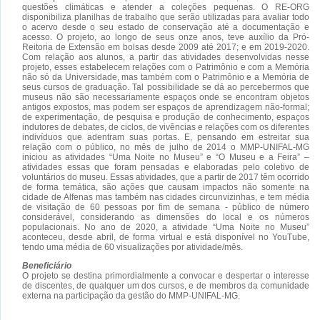
questões climáticas e atender a coleções pequenas. O RE-ORG
disponibiliza planilhas de trabalho que serão utilizadas para avaliar todo
o acervo desde o seu estado de conservação até a documentação e
acesso. O projeto, ao longo de seus onze anos, teve auxílio da Pró-
Reitoria de Extensão em bolsas desde 2009 até 2017; e em 2019-2020.
Com relação aos alunos, a partir das atividades desenvolvidas nesse
projeto, esses estabelecem relações com o Patrimônio e com a Memória
não só da Universidade, mas também com o Patrimônio e a Memória de
seus cursos de graduação. Tal possibilidade se dá ao percebermos que
museus não são necessariamente espaços onde se encontram objetos
antigos expostos, mas podem ser espaços de aprendizagem não-formal;
de experimentação, de pesquisa e produção de conhecimento, espaços
indutores de debates, de ciclos, de vivências e relações com os diferentes
indivíduos que adentram suas portas. E, pensando em estreitar sua
relação com o público, no mês de julho de 2014 o MMP-UNIFAL-MG
iniciou as atividades “Uma Noite no Museu” e “O Museu e a Feira” –
atividades essas que foram pensadas e elaboradas pelo coletivo de
voluntários do museu. Essas atividades, que a partir de 2017 têm ocorrido
de forma temática, são ações que causam impactos não somente na
cidade de Alfenas mas também nas cidades circunvizinhas, e tem média
de visitação de 60 pessoas por fim de semana - público de número
considerável, considerando as dimensões do local e os números
populacionais. No ano de 2020, a atividade “Uma Noite no Museu”
aconteceu, desde abril, de forma virtual e está disponível no YouTube,
tendo uma média de 60 visualizações por atividade/mês.
Beneficiário
O projeto se destina primordialmente a convocar e despertar o interesse
de discentes, de qualquer um dos cursos, e de membros da comunidade
externa na participação da gestão do MMP-UNIFAL-MG.