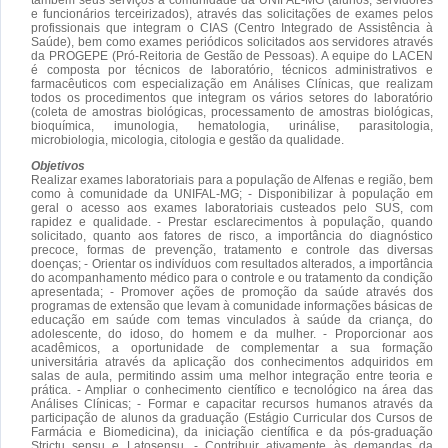
e funcionários terceirizados), através das solicitações de exames pelos
profissionais que integram o CIAS (Centro Integrado de Assistência à
Saúde), bem como exames periódicos solicitados aos servidores através
da PROGEPE (Pró-Reitoria de Gestão de Pessoas). A equipe do LACEN
é composta por técnicos de laboratório, técnicos administrativos e
farmacêuticos com especialização em Análises Clínicas, que realizam
todos os procedimentos que integram os vários setores do laboratório
(coleta de amostras biológicas, processamento de amostras biológicas,
bioquímica, imunologia, hematologia, urinálise, parasitologia,
microbiologia, micologia, citologia e gestão da qualidade.
Objetivos
Realizar exames laboratoriais para a população de Alfenas e região, bem
como à comunidade da UNIFAL-MG; - Disponibilizar à população em
geral o acesso aos exames laboratoriais custeados pelo SUS, com
rapidez e qualidade. - Prestar esclarecimentos à população, quando
solicitado, quanto aos fatores de risco, a importância do diagnóstico
precoce, formas de prevenção, tratamento e controle das diversas
doenças; - Orientar os indivíduos com resultados alterados, a importância
do acompanhamento médico para o controle e ou tratamento da condição
apresentada; - Promover ações de promoção da saúde através dos
programas de extensão que levam à comunidade informações básicas de
educação em saúde com temas vinculados à saúde da criança, do
adolescente, do idoso, do homem e da mulher. - Proporcionar aos
acadêmicos, a oportunidade de complementar a sua formação
universitária através da aplicação dos conhecimentos adquiridos em
salas de aula, permitindo assim uma melhor integração entre teoria e
prática. - Ampliar o conhecimento científico e tecnológico na área das
Análises Clínicas; - Formar e capacitar recursos humanos através da
participação de alunos da graduação (Estágio Curricular dos Cursos de
Farmácia e Biomedicina), da iniciação científica e da pós-graduação
Strictu sensu e Latosensu. - Contribuir ativamente às demandas da