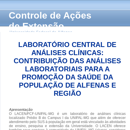
Controle de Ações
de Extensão
Universidade Federal de Alfenas
LABORATÓRIO CENTRAL DE
ANÁLISES CLÍNICAS:
CONTRIBUIÇÃO DAS ANÁLISES
LABORATORIAIS PARA A
PROMOÇÃO DA SAÚDE DA
POPULAÇÃO DE ALFENAS E
REGIÃO
Apresentação
O LACEN/FCF-UNIFAL-MG é um laboratório de análises clínicas
localizado Prédio B do Campus I da UNIFAL-MG que além de oferecer
atendimento pelo SUS à população em geral está vinculado às atividades
de ensino, pesquisa e extensão da Universidade. O LACEN oferece
também seus serviços à comunidade da UNIFAL-MG (alunos, servidores