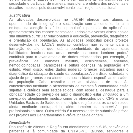
sociedade e participar de maneira mais plena e efetiva dos problemas e
desafios impostos pelo desenvolvimento local, regional e nacional.
Justificativa
As atividades desenvolvidas no LACEN oferece aos alunos a
oportunidade de integração e socialização com a comunidade, com
enfoque na atenção à saúde da população, por meio da aplicação e
aprimoramento dos conhecimentos adquiridos em diversas disciplinas de
sua dinâmica curricular relacionados à educação, prevenção, diagnóstico
e orientação da população. As atividades propostas pelos projetos
desenvolvidos no LACEN poderão contribuir não somente para a
formação do aluno, que terá a oportunidade de aprimorar suas
habilidades técnicas nas áreas envolvidas, como também poderá
contribuir para o levantamento de dados relacionados, por exemplo, à
prevalência de diabetes mellitus, dislipidemias, anemias,
hemoglobinopatias, parasitoses e outras doenças na população em
estudo. Além disso, estes dados poderão fornecer subsídios para o
diagnóstico da situação de saúde da população. Além disso, estudada, e
ajuste de programas para atender as necessidades específicas de saúde
da população. Cabe ressaltar que as atividades de extensão
concretizadas mediante o oferecimento de exames à comunidade estão
sujeitas a critérios bem estabelecidos, com especial destaque para a
obrigatoriedade do serviço de auxílio diagnóstico estar vinculado a um
serviço de atendimento médico como os oferecidos pelo CIAS e pelas
Unidades Básicas de Saúde do município e região e outros convênios ou
ainda mediante contrapartida, além também da supervisão por
profissionais da área. Outro critério é a necessidade de submissão prévia
dos projetos aos Departamentos e Pró-reitorias de origem.
Beneficiário
População de Alfenas e Região em atendimento pelo SUS, convênios e
parcerias e à comunidade da UNIFAL-MG (alunos, servidores e