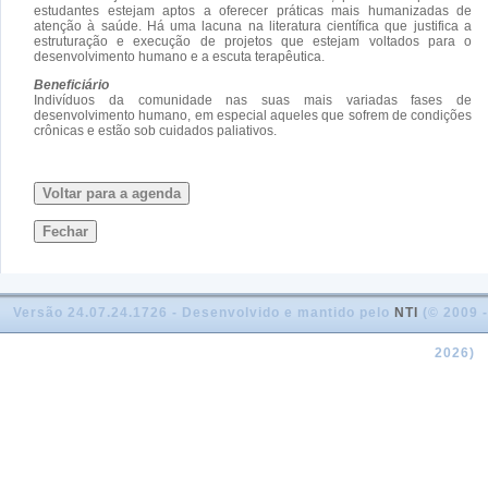
estudantes estejam aptos a oferecer práticas mais humanizadas de
atenção à saúde. Há uma lacuna na literatura científica que justifica a
estruturação e execução de projetos que estejam voltados para o
desenvolvimento humano e a escuta terapêutica.
Beneficiário
Indivíduos da comunidade nas suas mais variadas fases de
desenvolvimento humano, em especial aqueles que sofrem de condições
crônicas e estão sob cuidados paliativos.
Voltar para a agenda
Fechar
Versão 24.07.24.1726 - Desenvolvido e mantido pelo
NTI
(© 2009 -
2026)