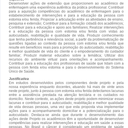
Desenvolver ações de extensão que proporcionem ao acadêmico de
enfermagem uma experiência autêntica da prática profissional. Contribuir
para a aquisição competências do acadêmico de enfermagem para o
estabelecimento de intervenções e para a educação da pessoa com
estomia e/ou ferida; Propiciar a articulação entre as atividades de ensino,
pesquisa e extensão; Contribuir para a formação cidadã dos acadêmicos;
Contribuir para a educação e apoio aos familiares; Realizar intervenções
e a educação da pessoa com estomia e/ou ferida com vistas ao
autocuidado, reabilitação e qualidade de vida. Produzir conhecimento
que tenha pertinência e relevância social, a partir da problematização de
questões ligadas ao contexto da pessoa com estomia e/ou ferida que
resulte em benefícios reais para a promoção do autocuidado, reabilitação
e melhor qualidade de vida do cliente e o empoderamento do cuidador
familiar; Produzir material educativo sobre a temática; Utilizar dos
recursos do ambiente virtual para orientações e acompanhamento.
Contribuir para a educação dos profissionais de saúde que lidam com a
pessoa com ferida e/ou estomia e para o desenvolvimento do Sistema
Único de Saúde.
Justificativa
Em estudos desenvolvidos pelos componentes deste projeto e pela
nossa experiência enquanto docentes, atuando há mais de vinte anos
neste projeto, junto à pessoa com estomia e/ou ferida detectamos lacunas
entre a assistência prestada na atenção terciária e os cuidados no
domicílio. Neste contexto, as ações deste projeto podem minimizar essas
lacunas e contribuir para o autocuidado, reabilitação e melhor qualidade
de vida dessas pessoas, uma vez que esta proposta visa implementar
ações para o acompanhamento domiciliar e a potencialização para o
autocuidado. Destaca-se ainda que durante o desenvolvimento das
ações deste Projeto os acadêmicos têm a oportunidade de desenvolver
competências para realizar intervenções e educação em saúde a essas
pessoas. No Brasil o câncer é considerado um problema de saúde