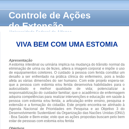
Controle de Ações
de Extensão
Universidade Federal de Alfenas
VIVA BEM COM UMA ESTOMIA
Apresentação
A estomia intestinal ou urinária implica na mudança do trânsito normal da
eliminação de urina ou de fezes, altera a imagem corporal e impõe o uso
de equipamentos coletores. O cuidado à pessoa com ferida constitui um
desafio a ser enfrentado na prática clínica do enfermeiro, pois a lesão
afeta as várias dimensões do ser humano. Com este projeto espera-se:
que a pessoa com estomia e/ou ferida desenvolva habilidades para o
autocuidado e melhor qualidade de vida; potencializar a
responsabilização do cuidador familiar; que o acadêmico de enfermagem
adquira competências para realizar intervenções e educação em saúde à
pessoa com estomia e/ou ferida; a articulação entre ensino, pesquisa e
extensão e a formação do cidadão. Este projeto encontra-se alinhado à
Agenda Nacional de Prioridades em Pesquisa e ao Objetivo 3 do
Desenvolvimento Sustentável da Organização das Nacões Unidas (ONU)
- Boa Saúde e Bem-estar, visto que as ações propostas buscam pelo bem
estar de pessoas com estomia e/ou ferida
Objetivos