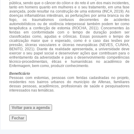
pública, sendo que o câncer do cólon e do reto é um dos mais incidentes,
tanto em homens quanto em mulheres e o seu tratamento, em uma fase
avançada, pode resultar na construção de uma estomia (INCA, 2019). As
doenças inflamatórias intestinais, as perfurações por arma branca ou de
fogo, os traumatismos contusos decorrentes de acidentes
automobilísticos ou de violência interpessoal também podem ter como
terapêutica a confecção de estomia (ROCHA, 2011). Concernentes às
feridas em conformidade com o tempo de duração podem ser
classificadas como, agudas e crônicas. Essas possuem o tempo de
cicatrização maior que o esperado, como é o caso das lesões por
pressão, úlceras vasculares e úlceras neuropáticas (NEVES, CUNHA,
BENITO, 2021). Diante da realidade apresentada, a universidade deve
exercer o seu papel social e desenvolver ações que contribuam para o
enfrentamento da adversidade e para o desenvolvimento competências
técnico-procedimentais, éticas e humanísticas no acadêmico de
Enfermagem, bem como, produzir conhecimento.
Beneficiário
Pessoas com estomias, pessoas com feridas cadastradas no projeto,
residentes nos bairros urbanos do município de Alfenas, familiares
dessas pessoas, acadêmicos, profissionais de saúde e pesquisadores
interessados nas temáticas.
Voltar para a agenda
Fechar