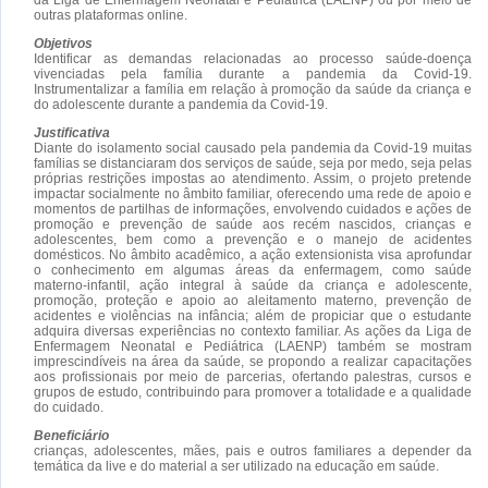
outras plataformas online.
Objetivos
Identificar as demandas relacionadas ao processo saúde-doença
vivenciadas pela família durante a pandemia da Covid-19.
Instrumentalizar a família em relação à promoção da saúde da criança e
do adolescente durante a pandemia da Covid-19.
Justificativa
Diante do isolamento social causado pela pandemia da Covid-19 muitas
famílias se distanciaram dos serviços de saúde, seja por medo, seja pelas
próprias restrições impostas ao atendimento. Assim, o projeto pretende
impactar socialmente no âmbito familiar, oferecendo uma rede de apoio e
momentos de partilhas de informações, envolvendo cuidados e ações de
promoção e prevenção de saúde aos recém nascidos, crianças e
adolescentes, bem como a prevenção e o manejo de acidentes
domésticos. No âmbito acadêmico, a ação extensionista visa aprofundar
o conhecimento em algumas áreas da enfermagem, como saúde
materno-infantil, ação integral à saúde da criança e adolescente,
promoção, proteção e apoio ao aleitamento materno, prevenção de
acidentes e violências na infância; além de propiciar que o estudante
adquira diversas experiências no contexto familiar. As ações da Liga de
Enfermagem Neonatal e Pediátrica (LAENP) também se mostram
imprescindíveis na área da saúde, se propondo a realizar capacitações
aos profissionais por meio de parcerias, ofertando palestras, cursos e
grupos de estudo, contribuindo para promover a totalidade e a qualidade
do cuidado.
Beneficiário
crianças, adolescentes, mães, pais e outros familiares a depender da
temática da live e do material a ser utilizado na educação em saúde.