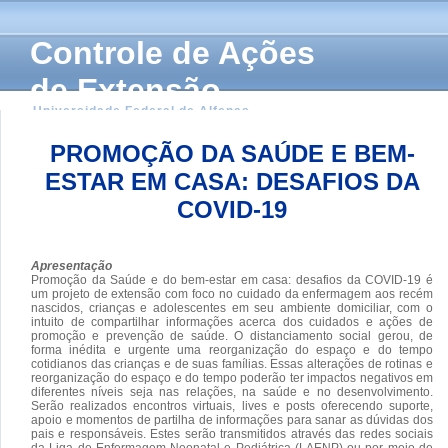
Controle de Ações
de Extensão
Universidade Federal de Alfenas
PROMOÇÃO DA SAÚDE E BEM-
ESTAR EM CASA: DESAFIOS DA
COVID-19
Apresentação
Promoção da Saúde e do bem-estar em casa: desafios da COVID-19 é
um projeto de extensão com foco no cuidado da enfermagem aos recém
nascidos, crianças e adolescentes em seu ambiente domiciliar, com o
intuito de compartilhar informações acerca dos cuidados e ações de
promoção e prevenção de saúde. O distanciamento social gerou, de
forma inédita e urgente uma reorganização do espaço e do tempo
cotidianos das crianças e de suas famílias. Essas alterações de rotinas e
reorganização do espaço e do tempo poderão ter impactos negativos em
diferentes níveis seja nas relações, na saúde e no desenvolvimento.
Serão realizados encontros virtuais, lives e posts oferecendo suporte,
apoio e momentos de partilha de informações para sanar as dúvidas dos
pais e responsáveis. Estes serão transmitidos através das redes sociais
da Liga de Enfermagem Neonatal e Pediátrica (LAENP) ou por meio de