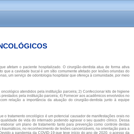
ONCOLÓGICOS
ue afetam o paciente hospitalizado. O cirurgião-dentista atua de forma ativa
isto que a cavidade bucal é um sítio comumente afetado por lesões oriundas do
fenas, um serviço de odontologia hospitalar que ofereça à comunidade, por meio
oncológico atendidos pela instituição parceira; 2) Confeccionar kits de higiene
s prestados pela instituição parceira; 4) Fornecer aos acadêmicos envolvidos no
com relação a importância da atuação do cirurgião-dentista junto à equipe
que o tratamento oncológico é um potencial causador de manifestações orais no
a qualidade de vida do internado podendo agravar o seu quadro clínico. Dessa
e elaborar um plano de tratamento tanto para prevenção como controle destas
s traumáticos, no reconhecimento de lesões cancerizáveis, na orientação para a
. Devido a pandemia da COVID-19 que teve início do ano de 2020, o acesso da