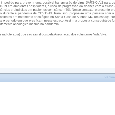
oi impedido para prevenir uma possível transmissão do vírus SARS-CoV2 para o
-19 em ambientes hospitalares, o risco de progressão da doença com o atraso 
ências prejudiciais em pacientes com câncer (40). Nesse contexto, o presente p
smo durante a pandemia da COVID-19. Para isso, propõe-se uma parceria com a
os pacientes em tratamento oncológico na Santa Casa de Alfenas-MG um espaço co
e o período em que eles ficam nesse espaço. Assim, a proposta conseguirá de form
 tratamento oncológico mesmo na pandemia.
e radioterapia) que são assistidos pela Associação dos voluntários Vida Viva.
Versã