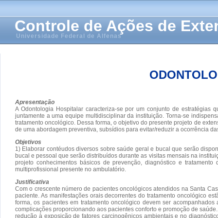
Controle de Ações de Ext
Universidade Federal de Alfenas
ODONTOLOG
Apresentação
A Odontologia Hospitalar caracteriza-se por um conjunto de estratégias q
juntamente a uma equipe multidisciplinar da instituição. Torna-se indispe
tratamento oncológico. Dessa forma, o objetivo do presente projeto de exte
de uma abordagem preventiva, subsídios para evitar/reduzir a ocorrência da
Objetivos
1) Elaborar contéudos diversos sobre saúde geral e bucal que serão disponib
bucal e pessoal que serão distribuídos durante as visitas mensais na instit
projeto conhecimentos básicos de prevenção, diagnóstico e tratamento d
multiprofissional presente no ambulatório.
Justificativa
Com o crescente número de pacientes oncológicos atendidos na Santa Casa d
paciente. As manifestações orais decorrentes do tratamento oncológico es
forma, os pacientes em tratamento oncológico devem ser acompanhados ant
complicações proporcionando aos pacientes conforto e promoção de saúde. Ai
redução à exposição de fatores carcinogênicos ambientais e no diagnósti