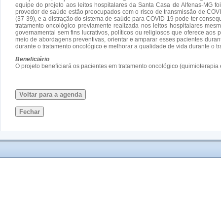
equipe do projeto aos leitos hospitalares da Santa Casa de Alfenas-MG f
provedor de saúde estão preocupados com o risco de transmissão de COVID
(37-39), e a distração do sistema de saúde para COVID-19 pode ter consequ
tratamento oncológico previamente realizada nos leitos hospitalares me
governamental sem fins lucrativos, políticos ou religiosos que oferece a
meio de abordagens preventivas, orientar e amparar esses pacientes durant
durante o tratamento oncológico e melhorar a qualidade de vida durante o
Beneficiário
O projeto beneficiará os pacientes em tratamento oncológico (quimioterapia 
Voltar para a agenda
Fechar