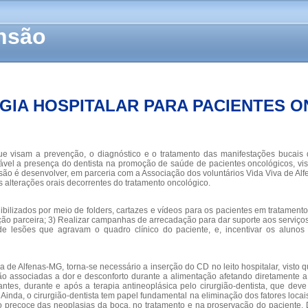
ensão
IA HOSPITALAR PARA PACIENTES 
ue visam a prevenção, o diagnóstico e o tratamento das manifestações bucais q
nsável a presença do dentista na promoção de saúde de pacientes oncológicos, v
nsão é desenvolver, em parceria com a Associação dos voluntários Vida Viva de Al
s alterações orais decorrentes do tratamento oncológico.
ilizados por meio de folders, cartazes e vídeos para os pacientes em tratamento 
uição parceira; 3) Realizar campanhas de arrecadação para dar suporte aos serviço
e lesões que agravam o quadro clínico do paciente, e, incentivar os alunos 
e Alfenas-MG, torna-se necessário a inserção do CD no leito hospitalar, visto 
tão associadas a dor e desconforto durante a alimentação afetando diretamente 
es, durante e após a terapia antineoplásica pelo cirurgião-dentista, que dev
nda, o cirurgião-dentista tem papel fundamental na eliminação dos fatores locai
co precoce das neoplasias da boca, no tratamento e na proservação do paciente