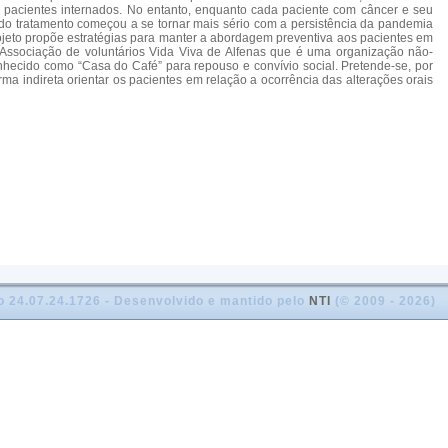
s pacientes internados. No entanto, enquanto cada paciente com câncer e seu
do tratamento começou a se tornar mais sério com a persistência da pandemia
rojeto propõe estratégias para manter a abordagem preventiva aos pacientes em
 Associação de voluntários Vida Viva de Alfenas que é uma organização não-
nhecido como “Casa do Café” para repouso e convívio social. Pretende-se, por
a indireta orientar os pacientes em relação a ocorrência das alterações orais
o 24.07.24.1726 - Desenvolvido e mantido pelo
NTI
(© 2009 - 2026)