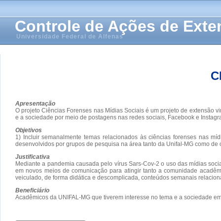
Controle de Ações de Ext
Universidade Federal de Alfenas
C
Apresentação
O projeto Ciências Forenses nas Mídias Sociais é um projeto de extensão v
e a sociedade por meio de postagens nas redes sociais, Facebook e Instagra
Objetivos
1) Incluir semanalmente temas relacionados às ciências forenses nas míd
desenvolvidos por grupos de pesquisa na área tanto da Unifal-MG como de out
Justificativa
Mediante a pandemia causada pelo vírus Sars-Cov-2 o uso das mídias socia
em novos meios de comunicação para atingir tanto a comunidade acadêmic
veiculado, de forma didática e descomplicada, conteúdos semanais relacion
Beneficiário
Acadêmicos da UNIFAL-MG que tiverem interesse no tema e a sociedade em