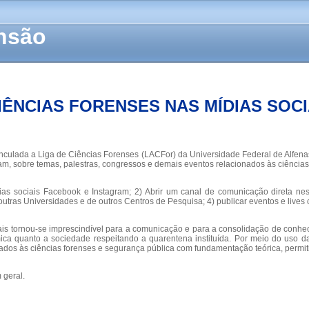
ensão
IÊNCIAS FORENSES NAS MÍDIAS SOCI
inculada a Liga de Ciências Forenses (LACFor) da Universidade Federal de Alfena
m, sobre temas, palestras, congressos e demais eventos relacionados às ciências
ias sociais Facebook e Instagram; 2) Abrir um canal de comunicação direta nes
ras Universidades e de outros Centros de Pesquisa; 4) publicar eventos e lives c
is tornou-se imprescindível para a comunicação e para a consolidação de conheci
a quanto a sociedade respeitando a quarentena instituída. Por meio do uso da
ados às ciências forenses e segurança pública com fundamentação teórica, permi
 geral.