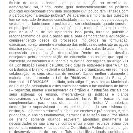
âmbito de uma sociedade com pouca tradição no exercício da
democracia?; ou, ainda, como gerir democraticamente as políticas
públicas educacionais com uma sociedade civil pouco familiarizada com
a participação na gestão pública? De aparência simplória, tais questões
tem se mostrado de grande complexidade na medida em que a educação
se apresenta tanto como o problema a ser solucionado quanto consiste
no principal elemento para sua solução, pois, o que não é sabido carece,
para vir a sê-lo, de ser aprendido. Isso posto, torna-se patente o
reconhecimento de que o passo inicial para democratizar a educação –
compreendendo desde os processos implicados na formulação,
execução, monitoramento e avaliação das políticas do setor, até as ações
didático-pedagógicas realizadas no cotidiano das salas de aula – faz-se
necessária uma educação democrática. Dentre os muitos desafios
ensejados pela democratização da educação nos termos que aqui se
considera, destacamos a autonomia municipal consagrada no artigo 211
da Constituição Federal de 1988, pelo qual se estabelece que “A União,
os Estados, o Distrito Federal e os Municípios organizarão, em regime de
colaboração, os seus sistemas de ensino”. Dando melhor tratamento à
matéria, posteriormente a Lei de Diretrizes e Bases da Educação
Nacional – LDB9394/96 – instituiu, pelo artigo 11, os sistemas Municipais
de Educação atribuindo a estes entes federados a incumbência de Inciso
I – organizar, manter e desenvolver os órgãos e instituições oficiais dos
seus sistemas de ensino, integrando-os às políticas e planos
educacionais da União e dos Estados; Inciso III – baixar normas
complementares para o seu sistema de ensino; Inciso IV – autorizar,
credenciar e supervisionar os estabelecimentos do seu sistema de
ensino; V – oferecer a educação infantil em creches e pré-escolas, e, com
prioridade, o ensino fundamental, permitida a atuação em outros níveis
de ensino somente quando estiverem atendidas plenamente as
necessidades de sua área de competência e com recursos acima dos
percentuais mínimos vinculados pela Constituição Federal à manutenção
e desenvolvimento do ensino. Tais dispositivos legais contribuíram