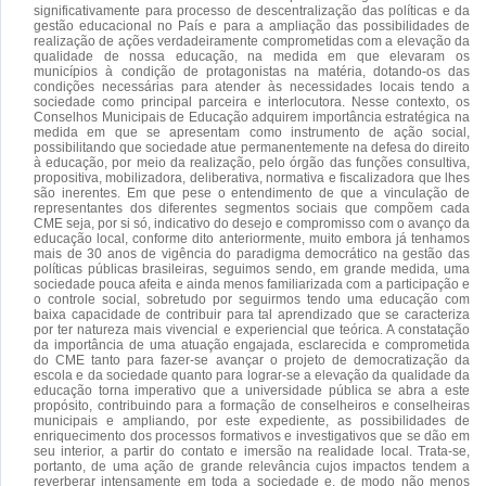
significativamente para processo de descentralização das políticas e da
gestão educacional no País e para a ampliação das possibilidades de
realização de ações verdadeiramente comprometidas com a elevação da
qualidade de nossa educação, na medida em que elevaram os
municípios à condição de protagonistas na matéria, dotando-os das
condições necessárias para atender às necessidades locais tendo a
sociedade como principal parceira e interlocutora. Nesse contexto, os
Conselhos Municipais de Educação adquirem importância estratégica na
medida em que se apresentam como instrumento de ação social,
possibilitando que sociedade atue permanentemente na defesa do direito
à educação, por meio da realização, pelo órgão das funções consultiva,
propositiva, mobilizadora, deliberativa, normativa e fiscalizadora que lhes
são inerentes. Em que pese o entendimento de que a vinculação de
representantes dos diferentes segmentos sociais que compõem cada
CME seja, por si só, indicativo do desejo e compromisso com o avanço da
educação local, conforme dito anteriormente, muito embora já tenhamos
mais de 30 anos de vigência do paradigma democrático na gestão das
políticas públicas brasileiras, seguimos sendo, em grande medida, uma
sociedade pouca afeita e ainda menos familiarizada com a participação e
o controle social, sobretudo por seguirmos tendo uma educação com
baixa capacidade de contribuir para tal aprendizado que se caracteriza
por ter natureza mais vivencial e experiencial que teórica. A constatação
da importância de uma atuação engajada, esclarecida e comprometida
do CME tanto para fazer-se avançar o projeto de democratização da
escola e da sociedade quanto para lograr-se a elevação da qualidade da
educação torna imperativo que a universidade pública se abra a este
propósito, contribuindo para a formação de conselheiros e conselheiras
municipais e ampliando, por este expediente, as possibilidades de
enriquecimento dos processos formativos e investigativos que se dão em
seu interior, a partir do contato e imersão na realidade local. Trata-se,
portanto, de uma ação de grande relevância cujos impactos tendem a
reverberar intensamente em toda a sociedade e, de modo não menos