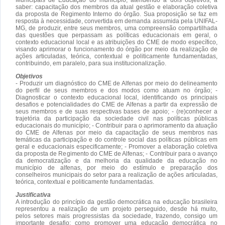
saber: capacitação dos membros da atual gestão e elaboração coletiva
da proposta de Regimento Interno do órgão. Sua proposição se faz em
resposta à necessidade, convertida em demanda assumida pela UNIFAL-
MG, de produzir, entre seus membros, uma compreensão compartilhada
das questões que perpassam as políticas educacionais em geral, o
contexto educacional local e as atribuições do CME de modo específico,
visando aprimorar o funcionamento do órgão por meio da realização de
ações articuladas, teórica, contextual e politicamente fundamentadas,
contribuindo, em paralelo, para sua institucionalização.
Objetivos
- Produzir um diagnóstico do CME de Alfenas por meio do delineamento
do perfil de seus membros e dos modos como atuam no órgão; -
Diagnosticar o contexto educacional local, identificando os principais
desafios e potencialidades do CME de Alfenas a partir da expressão de
seus membros e de suas respectivas bases de apoio; - (re)conhecer a
trajetória da participação da sociedade civil nas políticas públicas
educacionais do município; - Contribuir para o aprimoramento da atuação
do CME de Alfenas por meio da capacitação de seus membros nas
temáticas da participação e do controle social das políticas públicas em
geral e educacionais especificamente; - Promover a elaboração coletiva
da proposta de Regimento do CME de Alfenas; - Contribuir para o avanço
da democratização e da melhoria da qualidade da educação no
município de alfenas, por meio do estímulo e preparação dos
conselheiros municipais do setor para a realização de ações articuladas,
teórica, contextual e politicamente fundamentadas.
Justificativa
A introdução do princípio da gestão democrática na educação brasileira
representou a realização de um projeto perseguido, desde há muito,
pelos setores mais progressistas da sociedade, trazendo, consigo um
importante desafio: como promover uma educação democrática no