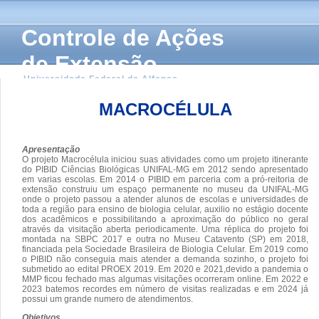
Controle de Ações
de Extensão
Universidade Federal de Alfenas
MACROCÉLULA
Apresentação
O projeto Macrocélula iniciou suas atividades como um projeto itinerante
do PIBID Ciências Biológicas UNIFAL-MG em 2012 sendo apresentado
em varias escolas. Em 2014 o PIBID em parceria com a pró-reitoria de
extensão construiu um espaço permanente no museu da UNIFAL-MG
onde o projeto passou a atender alunos de escolas e universidades de
toda a região para ensino de biologia celular, auxilio no estágio docente
dos acadêmicos e possibilitando a aproximação do público no geral
através da visitação aberta periodicamente. Uma réplica do projeto foi
montada na SBPC 2017 e outra no Museu Catavento (SP) em 2018,
financiada pela Sociedade Brasileira de Biologia Celular. Em 2019 como
o PIBID não conseguia mais atender a demanda sozinho, o projeto foi
submetido ao edital PROEX 2019. Em 2020 e 2021,devido a pandemia o
MMP ficou fechado mas algumas visitações ocorreram online. Em 2022 e
2023 batemos recordes em número de visitas realizadas e em 2024 já
possui um grande numero de atendimentos.
Objetivos