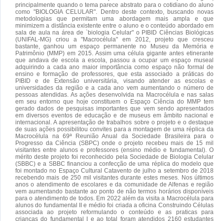
principalmente quando o tema parece abstrato para o cotidiano do aluno
como "BIOLOGIA CELULAR". Dentro deste contexto, buscando novas
metodologias que permitam uma abordagem mais ampla e que
minimizem a distância existente entre o aluno e o conteúdo abordado em
sala de aula na área de `biologia Celular" o PIBID Ciências Biológicas
(UNIFAL-MG) criou a "Macrocélula" em 2012, projeto que cresceu
bastante, ganhou um espaço permanente no Museu da Memória e
Patrimônio (MMP) em 2015. Assim uma célula gigante antes etinerante
que andava de escola a escola, passou a ocupar um espaço museal
adquirindo a cada ano maior importância como espaço não formal de
ensino e formação de professores, que esta associado a práticas do
PIBID e de Extensão universitária, visando atender as escolas e
universidades da região e a cada ano vem aumentando o número de
pessoas atendidas. As ações desenvolvida na Macrocélula e nas salas
em seu entorno que hoje constituem o Espaço Ciência do MMP tem
gerado dados de pesquisas importantes que vem sendo apresentados
em diversos eventos de educação e de museus em âmbito nacional e
internacional. A apresentação de trabalhos sobre o projeto e o destaque
de suas ações possibilitou convites para a montagem de uma réplica da
Macrocélula na 69ª Reunião Anual da Sociedade Brasileira para o
Progresso da Ciência (SBPC) onde o projeto recebeu mais de 15 mil
visitantes entre alunos e professores (ensino médio e fundamental). O
mérito deste projeto foi reconhecido pela Sociedade de Biologia Celular
(SBBC) e a SBBC financiou a confecção de uma réplica do modelo que
foi montado no Espaço Cultural Catavento de julho a setembro de 2018
recebendo mais de 250 mil visitantes durante estes meses. Nos últimos
anos o atendimento de escolares e da comunidade de Alfenas e região
vem aumentando bastante ao ponto de não termos horários disponíveis
para o atendimento de todos. Em 2022 além da visita a Macrocélula para
alunos do fundamental II e médio foi criada a oficina Construindo Células
associada ao projeto reformulando o conteúdo e as praticas para
crianças do fundamental I e ao total foram atendidos 2160 estudantes