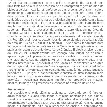
- Atender alunos e professores de escolas e universidades da região em
uma tentativa de auxiliar o processo de ensino/aprendizagem na área de
biologia celular. - Auxiliar os professores das escolas de ensino médio e
fundamental a aplicarem o conteúdo de Biologia Celular. - Possibilitar o
desenvolvimento de dinâmicas específicas para aplicação de diversos
conteúdos dentro da disciplina de biologia celular de acordo com a faixa
etária dos estudantes. - Permitir a visualização de uma maneira mais
ampla que o livro didático para aluno do ensino fundamental, médio e
superior. - Facilitar o processo de ensino e aprendizagem na área de
Biologia Celular e Molecular em todos os níveis de conhecimento. -
Complementar o aprendizado e as práticas de ensino dos acadêmicos da
UNIFAL-MG, assim como, acadêmicos de universidades de toda a região
na área de Biologia Celular e Molecular. - Atuar como ferramenta para
formação continuada de professores de Ciências e Biologia. - Auxiliar nas
práticas de estágio docente do curso de Ciências Biológicas Licenciatura
da UNIFAL-MG caracterizando um espaço não formal de ensino e
aprendizagem, - Implementar as práticas docentes dos licenciandos em
Ciências Biológicas da UNIFAL-MG com atividades direcionadas a um
público heterogênio - Aproximar a população do conhecimento da área
de Biologia Celular através de "uma viagem ao interior de uma célula". -
Aproximar a Universidade da comunidade através de visitas públicas
periódicas. - Divulgar o conhecimento científico de uma maneira mais
lúdica para a população - Auxiliar no processo de curricularização da
extensão - Possibilitar pesquisas na área de produção de material
didático, formação de professores e espaços não formais de ensino.
Justificativa
Nas escolas ensino de ciências costuma ser abordado com ênfase em
aulas teóricas e expositivas tendo a mínima participação dos alunos.
Estudos apontam que a falta de atividades diversificadas junto a
determinados conteúdos trabalhados na disciplina de ciências do ensino
médio e fundamental dificulta o processo de ensino e aprendizagem,