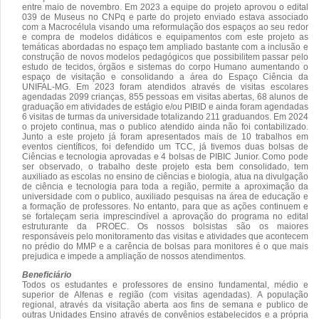
entre maio de novembro. Em 2023 a equipe do projeto aprovou o edital
039 de Museus no CNPq e parte do projeto enviado estava associado
com a Macrocélula visando uma reformulação dos espaços ao seu redor
e compra de modelos didáticos e equipamentos com este projeto as
temáticas abordadas no espaço tem ampliado bastante com a inclusão e
construção de novos modelos pedagógicos que possibilitem passar pelo
estudo de tecidos, órgãos e sistemas do corpo Humano aumentando o
espaço de visitação e consolidando a área do Espaço Ciência da
UNIFAL-MG. Em 2023 foram atendidos através de visitas escolares
agendadas 2099 crianças, 855 pessoas em visitas abertas, 68 alunos de
graduação em atividades de estágio e/ou PIBID e ainda foram agendadas
6 visitas de turmas da universidade totalizando 211 graduandos. Em 2024
o projeto continua, mas o publico atendido ainda não foi contabilizado.
Junto a este projeto já foram apresentados mais de 10 trabalhos em
eventos científicos, foi defendido um TCC, já tivemos duas bolsas de
Ciências e tecnologia aprovadas e 4 bolsas de PIBIC Junior. Como pode
ser observado, o trabalho deste projeto esta bem consolidado, tem
auxiliado as escolas no ensino de ciências e biologia, atua na divulgação
de ciência e tecnologia para toda a região, permite a aproximação da
universidade com o publico, auxiliado pesquisas na área de educação e
a formação de professores. No entanto, para que as ações continuem e
se fortaleçam seria imprescindível a aprovação do programa no edital
estruturante da PROEC. Os nossos bolsistas são os maiores
responsáveis pelo monitoramento das visitas e atividades que acontecem
no prédio do MMP e a carência de bolsas para monitores é o que mais
prejudica e impede a ampliação de nossos atendimentos.
Beneficiário
Todos os estudantes e professores de ensino fundamental, médio e
superior de Alfenas e região (com visitas agendadas). A população
regional, através da visitação aberta aos fins de semana e publico de
outras Unidades Ensino através de convênios estabelecidos e a própria