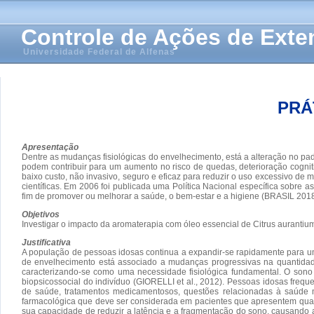
Controle de Ações de Ext
Universidade Federal de Alfenas
PRÁ
Apresentação
Dentre as mudanças fisiológicas do envelhecimento, está a alteração no pa
podem contribuir para um aumento no risco de quedas, deterioração cogni
baixo custo, não invasivo, seguro e eficaz para reduzir o uso excessivo de 
científicas. Em 2006 foi publicada uma Política Nacional específica sobre 
fim de promover ou melhorar a saúde, o bem-estar e a higiene (BRASIL 201
Objetivos
Investigar o impacto da aromaterapia com óleo essencial de Citrus auranti
Justificativa
A população de pessoas idosas continua a expandir-se rapidamente para um
de envelhecimento está associado a mudanças progressivas na quantidade
caracterizando-se como uma necessidade fisiológica fundamental. O sono
biopsicossocial do indivíduo (GIORELLI et al., 2012). Pessoas idosas fr
de saúde, tratamentos medicamentosos, questões relacionadas à saúde me
farmacológica que deve ser considerada em pacientes que apresentem quad
sua capacidade de reduzir a latência e a fragmentação do sono, causando 