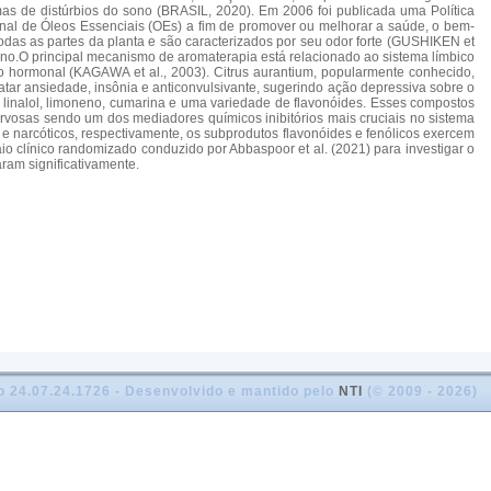
as de distúrbios do sono (BRASIL, 2020). Em 2006 foi publicada uma Política
ional de Óleos Essenciais (OEs) a fim de promover ou melhorar a saúde, o bem-
todas as partes da planta e são caracterizados por seu odor forte (GUSHIKEN et
sono.O principal mecanismo de aromaterapia está relacionado ao sistema límbico
o hormonal (KAGAWA et al., 2003). Citrus aurantium, popularmente conhecido,
tar ansiedade, insônia e anticonvulsivante, sugerindo ação depressiva sobre o
linalol, limoneno, cumarina e uma variedade de flavonóides. Esses compostos
vosas sendo um dos mediadores químicos inibitórios mais cruciais no sistema
s e narcóticos, respectivamente, os subprodutos flavonóides e fenólicos exercem
io clínico randomizado conduzido por Abbaspoor et al. (2021) para investigar o
ram significativamente.
o 24.07.24.1726 - Desenvolvido e mantido pelo
NTI
(© 2009 - 2026)