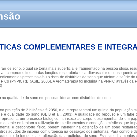
ensão
TICAS COMPLEMENTARES E INTEGRA
drão de sono, o qual se torna mais superficial e fragmentado na pessoa idosa, re
tiva, comprometimento das funções respiratória e cardiovascular e consequente 
medicamentos prescritos e/ou o risco de distúrbios do sono que afetam a saúde do c
as PICs (PNPIC) (BRASIL, 2006). A Aromaterapia foi incluída na PNPIC através da 
8)
um na qualidade do sono em pessoas idosas com distúrbios do sono.
a projeção de 2 bilhões até 2050, o que representará um quinto da população mun
 e qualidade do sono (GEIB et al., 2003). A qualidade do repouso é um fator
 representa um processo biológico intrínseco ao corpo, desempenhando um pape
equentemente enfrentam a utilização de medicamentos e condições médicas que im
ntal e desconforto físico, podem interferir na obtenção de um sono restaura
ros agudos de insônia com urgência na cessação dos sintomas. Para controle da 
aumento do tempo total e alteração da arquitetura do sono. Esses medicamentos