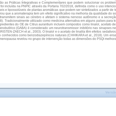
tão as Práticas Integrativas e Complementares que podem solucionar os problem
foi incluída na PNPIC através da Portaria 702/2018, definida como o uso intenc
eis e lipossolúveis de plantas aromáticas que podem ser sintetizados a partir de 
strou que a aromaterapia tem um efeito significativo na melhoria da qualidade do 
 transmitem sinais ao cérebro e afetam o sistema nervoso autônomo e a secreçã
Tradicionalmente utilizado como medicina alternativa em alguns países para tra
dientes do OE de Citrus aurantium incluem compostos como linalol, acetato de 
obutírico (GABA) é considerado um neurotransmissor inibitório nas sinapses ner
ISTEN-ZAECH et al., 2003). O linalol e o acetato de linalila têm efeitos sedativo
são conhecidos como benzodiazepínicos naturais (CHHIKARA et al., 2018). Um ensa
-menopausa revelou no grupo de intervenção todas as dimensões do PSQI melhora
Versã