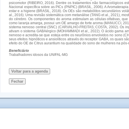
psicomotor (RIBEIRO, 2016). Dentre os tratamentos não farmacológicos es
Nacional específica sobre as PICs (PNPIC) (BRASIL, 2006). A Aromaterapia 
estar e a higiene (BRASIL, 2018). Os OEs são metabólitos secundários volát
al., 2016). Uma revisão sistemática com metanálise (TANG et al., 2021), mo
do cérebro. Os componentes do aroma estimulam as células olfativas, que
como laranja amarga, possui um OE amargo de forte aroma (MANUCCI, 2018). 
sistema nervoso central (SNC) (CARVALHO-FREITAS; COSTA, 2002). Os ingre
ativam o sistema GABAérgico (MOHAMMADI et al., 2022). O ácido gama amin
nervoso e acredita-se que esteja entre os neurônios envolvidos no sono (CHR
seus efeitos hipnóticos e ansiolíticos através do receptor GABA, os quais 
efeito do OE de Citrus aurantium na qualidade do sono de mulheres na pós
Beneficiário
Trabalhadores idosos da UNIFAL-MG
Voltar para a agenda
Fechar