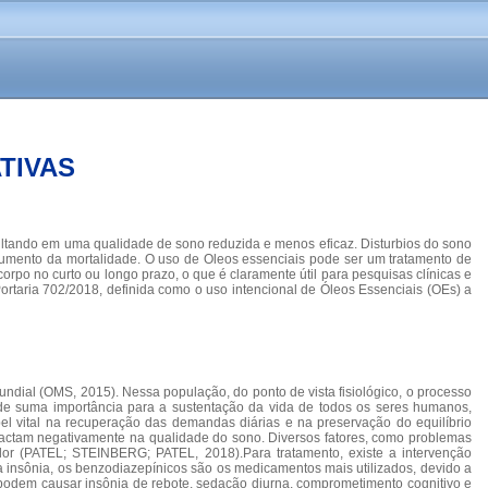
TIVAS
sultando em uma qualidade de sono reduzida e menos eficaz. Disturbios do sono
aumento da mortalidade. O uso de Oleos essenciais pode ser um tratamento de
orpo no curto ou longo prazo, o que é claramente útil para pesquisas clínicas e
Portaria 702/2018, definida como o uso intencional de Óleos Essenciais (OEs) a
dial (OMS, 2015). Nessa população, do ponto de vista fisiológico, o processo
 de suma importância para a sustentação da vida de todos os seres humanos,
l vital na recuperação das demandas diárias e na preservação do equilíbrio
pactam negativamente na qualidade do sono. Diversos fatores, como problemas
dor (PATEL; STEINBERG; PATEL, 2018).Para tratamento, existe a intervenção
insônia, os benzodiazepínicos são os medicamentos mais utilizados, devido a
 podem causar insônia de rebote, sedação diurna, comprometimento cognitivo e