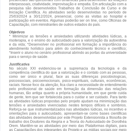
interpessoais, criatividade, improvisação e empatia. Em articulação com a
pesquisa são desenvolvidos Trabalhos de Conclusão de Curso e de
Iniciação Científica. As atividades serão desenvolvidas no período de
25/03/2024 a 30/12/2024, presencial, como as visitas ao hospital e
participação em eventos. Algumas poderão ser on line, como Oficinas de
Capacitação, com ministrantes de outros estados do país.
Objetivos
* Minimizar as tensões e ansiedades utilizando atividades lúdicas, a
risoterapia, e o ensino do autocuidado para a valorização da autoestima
e da vida; *Desenvolver no profissional em formação a importância do
atendimento holístico para além do conhecimento técnico e científico;
*Inserir o aluno no cenário profissional abrindo as portas da universidade
para o serviço de saúde.
Justificativa
No século XXI evidenciou-se a supremacia da tecnologia e da
competência científica do que a valorização e o contato com as pessoas,
como ser único e plural, face as suas diferenças psicobiologicas,
psicossociais, psicoemocionais, psico-espirituais, culturais, econômicas,
raciais. Nesse foco da atenção, fica claro a necessidade de entendimento
pelo profissional de saúde em formação da dimensão das relações
humanas, tão antiga quanto a própria humanidade, em que gente cuida
de gente, tem que ser fortalecida para o cuidar e ser cuidado. Para tanto
as atividades lúdicas propostas pelo projeto ajudam na minimização das
tensões e ansiedades vivenciadas nestes tempos difíceis e sombrios.
Reforça-se que instrumentalizados nas atividades lúdicas, no incentivo e
orientações para o autocuidado, apresentam-se como bases científicas
das atividades desenvolvidas por este Projeto Extensionista a filosofia de
trabalho dos Doutores da Alegria e a Teoria do Autocuidado de Dorothéa
Orem. Mantêm-se as atividades por meio das Plataformas digitais, para
as Capacitações dos integrantes do Projeto e as mídias sociais por meio