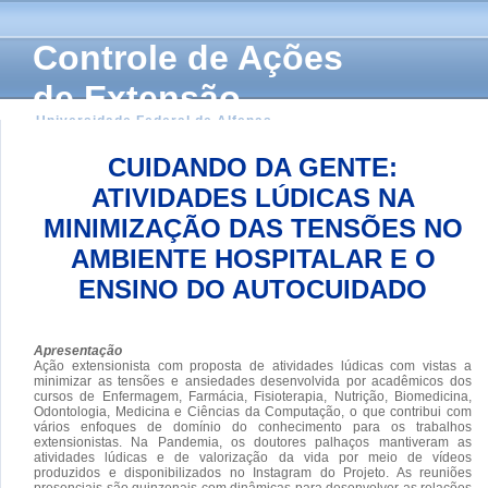
Controle de Ações
de Extensão
Universidade Federal de Alfenas
CUIDANDO DA GENTE:
ATIVIDADES LÚDICAS NA
MINIMIZAÇÃO DAS TENSÕES NO
AMBIENTE HOSPITALAR E O
ENSINO DO AUTOCUIDADO
Apresentação
Ação extensionista com proposta de atividades lúdicas com vistas a
minimizar as tensões e ansiedades desenvolvida por acadêmicos dos
cursos de Enfermagem, Farmácia, Fisioterapia, Nutrição, Biomedicina,
Odontologia, Medicina e Ciências da Computação, o que contribui com
vários enfoques de domínio do conhecimento para os trabalhos
extensionistas. Na Pandemia, os doutores palhaços mantiveram as
atividades lúdicas e de valorização da vida por meio de vídeos
produzidos e disponibilizados no Instagram do Projeto. As reuniões
presenciais são quinzenais com dinâmicas para desenvolver as relações