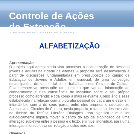
Controle de Ações
de Extensão
Universidade Federal de Alfenas
ALFABETIZAÇÃO
Apresentação
O projeto aqui apresentado visa promover a alfabetização de pessoas
jovens e adultas na cidade de Alfenas. A proposta será desenvolvida a
partir de discussões fundamentadas em pressupostos do campo da
Educação de Jovens e Adultos em especial, de uma concepção
emancipatória de sujeito, tal como trabalhada nos Círculos de Cultura.
Esta perspectiva pressupõe um caminho que vai da informação ao
conhecimento e cuja consciência do indivíduo sobre o seu próprio
processo como aprendiz é tida como a mais relevante. Consciência essa
estabelecida na relação com a biografia pessoal de cada um e essa em
intercâmbio com a de seus pares, entre eles próprios e educadores.
Acresce aos Círculos de Cultura, nesta proposta, o trabalho desenvolvido
no âmbito da Tertúlia Literária Dialógica. Isso significa que o ler
dialogicamente implica mover o centro do ato de significado de uma
interação subjetiva entre a pessoa e o texto, em nível individual, para uma
interação intersubjetiva em relação a estes mesmos.
Objetivos