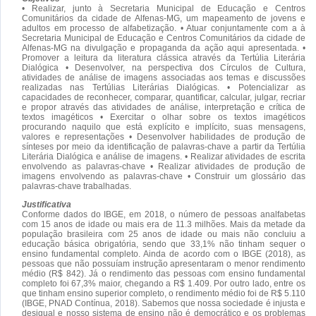
• Realizar, junto à Secretaria Municipal de Educação e Centros
Comunitários da cidade de Alfenas-MG, um mapeamento de jovens e
adultos em processo de alfabetização. • Atuar conjuntamente com a à
Secretaria Municipal de Educação e Centros Comunitários da cidade de
Alfenas-MG na divulgação e propaganda da ação aqui apresentada. •
Promover a leitura da literatura clássica através da Tertúlia Literária
Dialógica • Desenvolver, na perspectiva dos Círculos de Cultura,
atividades de análise de imagens associadas aos temas e discussões
realizadas nas Tertúlias Literárias Dialógicas. • Potencializar as
capacidades de reconhecer, comparar, quantificar, calcular, julgar, recriar
e propor através das atividades de análise, interpretação e crítica de
textos imagéticos • Exercitar o olhar sobre os textos imagéticos
procurando naquilo que está explícito e implícito, suas mensagens,
valores e representações • Desenvolver habilidades de produção de
sínteses por meio da identificação de palavras-chave a partir da Tertúlia
Literária Dialógica e análise de imagens. • Realizar atividades de escrita
envolvendo as palavras-chave • Realizar atividades de produção de
imagens envolvendo as palavras-chave • Construir um glossário das
palavras-chave trabalhadas.
Justificativa
Conforme dados do IBGE, em 2018, o número de pessoas analfabetas
com 15 anos de idade ou mais era de 11.3 milhões. Mais da metade da
população brasileira com 25 anos de idade ou mais não concluiu a
educação básica obrigatória, sendo que 33,1% não tinham sequer o
ensino fundamental completo. Ainda de acordo com o IBGE (2018), as
pessoas que não possuíam instrução apresentaram o menor rendimento
médio (R$ 842). Já o rendimento das pessoas com ensino fundamental
completo foi 67,3% maior, chegando a R$ 1.409. Por outro lado, entre os
que tinham ensino superior completo, o rendimento médio foi de R$ 5.110
(IBGE, PNAD Contínua, 2018). Sabemos que nossa sociedade é injusta e
desigual e nosso sistema de ensino não é democrático e os problemas