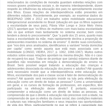
relacionados às condições de moradia guardam estreitas relações com
nossos graves problemas sociais e, de maneira interdependente, dizem
respeito às influências da educação dos pais no aproveitamento escolar
dos filhos. Essas relações de interdependência estão presentes em
diferentes estudos. Recentemente, por exemplo, ao examinar dados do
IBGE/PNAD 1996 e 2012 em trabalho sobre mobilidade educacional
intergeracional ascendente no Brasil (situação em que os filhos superam
a escolaridade de seus pais), Flávia Vitor Longo e Joice Melo Vieira
(2017) apontam que “os filhos de mulheres com mais baixa escolaridade
são os que entram mais tardiamente no sistema escolar, bem como
tendem a deixá-lo precocemente”. Que “a partir dos 15 anos, quanto mais
baixa a escolaridade da mãe, mais rapidamente declina a proporção de
adolescentes inseridos no sistema de ensino”. E dentre suas conclusões,
que “nos dois anos analisados, identificamos a variável “renda domiciliar
per capita” como sendo aquela que está mais associada com a
mobilidade (LONGO, VIEIRA, 2017, p. 1062, 1066-1067). Muitos outros
estudos sobre essas relações apontam na mesma direção. Não é o caso
de recuperá-los aqui. Trata-se de pontuar que (ainda) estamos diante de
questões não resolvidas em relação à democratização do ensino no
Brasil. Será possível seguir tratando a educação das crianças e
adolescentes dissociada da educação dos jovens e adultos? Até quando
será necessário insistir que a interdependência entre educação dos
filhos, escolaridade dos pais e classe social é fator de democratização do
ensino? Até quando será necessário insistir na luta pela efetivação da
educação como um direito de todas as pessoas? Como a universidade
em geral, e os cursos de formação de professores, em específico, têm
participado na efetivação desse direito? É portanto, essencial
compreender a educação como um direito de todas as pessoas, na
compreensão de que o direito à educação não prescreve com a idade, na
compreensão de que os efeitos da classe social, das condições materiais
e culturais nas interações familiares e seus impactos nas oportunidades
de vida dos filhos, particularmente no que se refere à capacidade das