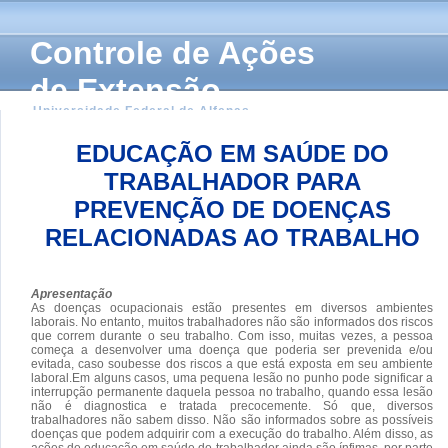
Controle de Ações
de Extensão
Universidade Federal de Alfenas
EDUCAÇÃO EM SAÚDE DO
TRABALHADOR PARA
PREVENÇÃO DE DOENÇAS
RELACIONADAS AO TRABALHO
Apresentação
As doenças ocupacionais estão presentes em diversos ambientes
laborais. No entanto, muitos trabalhadores não são informados dos riscos
que correm durante o seu trabalho. Com isso, muitas vezes, a pessoa
começa a desenvolver uma doença que poderia ser prevenida e/ou
evitada, caso soubesse dos riscos a que está exposta em seu ambiente
laboral.Em alguns casos, uma pequena lesão no punho pode significar a
interrupção permanente daquela pessoa no trabalho, quando essa lesão
não é diagnostica e tratada precocemente. Só que, diversos
trabalhadores não sabem disso. Não são informados sobre as possíveis
doenças que podem adquirir com a execução do trabalho. Além disso, as
ações de educação em saúde do trabalhador ainda são ínfimas, por parte