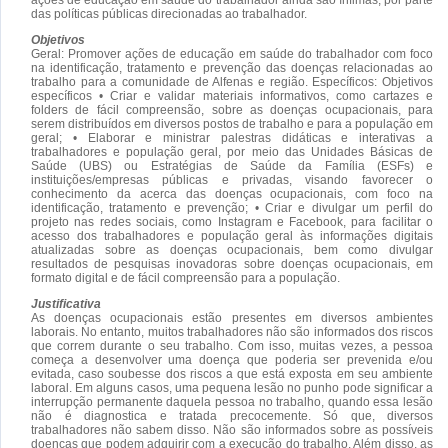
das políticas públicas direcionadas ao trabalhador.
Objetivos
Geral: Promover ações de educação em saúde do trabalhador com foco
na identificação, tratamento e prevenção das doenças relacionadas ao
trabalho para a comunidade de Alfenas e região. Específicos: Objetivos
específicos • Criar e validar materiais informativos, como cartazes e
folders de fácil compreensão, sobre as doenças ocupacionais, para
serem distribuídos em diversos postos de trabalho e para a população em
geral; • Elaborar e ministrar palestras didáticas e interativas a
trabalhadores e população geral, por meio das Unidades Básicas de
Saúde (UBS) ou Estratégias de Saúde da Família (ESFs) e
instituições/empresas públicas e privadas, visando favorecer o
conhecimento da acerca das doenças ocupacionais, com foco na
identificação, tratamento e prevenção; • Criar e divulgar um perfil do
projeto nas redes sociais, como Instagram e Facebook, para facilitar o
acesso dos trabalhadores e população geral às informações digitais
atualizadas sobre as doenças ocupacionais, bem como divulgar
resultados de pesquisas inovadoras sobre doenças ocupacionais, em
formato digital e de fácil compreensão para a população.
Justificativa
As doenças ocupacionais estão presentes em diversos ambientes
laborais. No entanto, muitos trabalhadores não são informados dos riscos
que correm durante o seu trabalho. Com isso, muitas vezes, a pessoa
começa a desenvolver uma doença que poderia ser prevenida e/ou
evitada, caso soubesse dos riscos a que está exposta em seu ambiente
laboral. Em alguns casos, uma pequena lesão no punho pode significar a
interrupção permanente daquela pessoa no trabalho, quando essa lesão
não é diagnostica e tratada precocemente. Só que, diversos
trabalhadores não sabem disso. Não são informados sobre as possíveis
doenças que podem adquirir com a execução do trabalho. Além disso, as