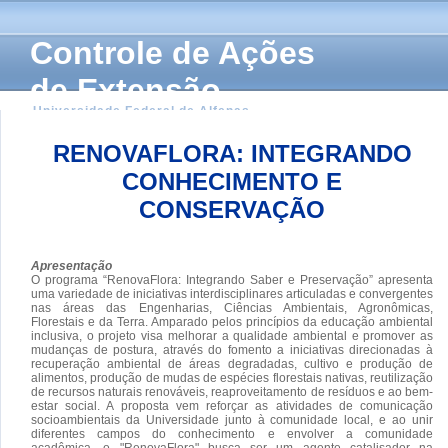
Controle de Ações
de Extensão
Universidade Federal de Alfenas
RENOVAFLORA: INTEGRANDO
CONHECIMENTO E
CONSERVAÇÃO
Apresentação
O programa “RenovaFlora: Integrando Saber e Preservação” apresenta
uma variedade de iniciativas interdisciplinares articuladas e convergentes
nas áreas das Engenharias, Ciências Ambientais, Agronômicas,
Florestais e da Terra. Amparado pelos princípios da educação ambiental
inclusiva, o projeto visa melhorar a qualidade ambiental e promover as
mudanças de postura, através do fomento a iniciativas direcionadas à
recuperação ambiental de áreas degradadas, cultivo e produção de
alimentos, produção de mudas de espécies florestais nativas, reutilização
de recursos naturais renováveis, reaproveitamento de resíduos e ao bem-
estar social. A proposta vem reforçar as atividades de comunicação
socioambientais da Universidade junto à comunidade local, e ao unir
diferentes campos do conhecimento e envolver a comunidade
acadêmica, o "RenovaFlora" busca ser um agente catalisador na