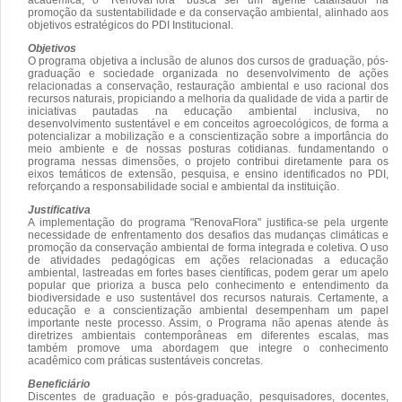
promoção da sustentabilidade e da conservação ambiental, alinhado aos
objetivos estratégicos do PDI Institucional.
Objetivos
O programa objetiva a inclusão de alunos dos cursos de graduação, pós-
graduação e sociedade organizada no desenvolvimento de ações
relacionadas a conservação, restauração ambiental e uso racional dos
recursos naturais, propiciando a melhoria da qualidade de vida a partir de
iniciativas pautadas na educação ambiental inclusiva, no
desenvolvimento sustentável e em conceitos agroecológicos, de forma a
potencializar a mobilização e a conscientização sobre a importância do
meio ambiente e de nossas posturas cotidianas. fundamentando o
programa nessas dimensões, o projeto contribui diretamente para os
eixos temáticos de extensão, pesquisa, e ensino identificados no PDI,
reforçando a responsabilidade social e ambiental da instituição.
Justificativa
A implementação do programa "RenovaFlora" justifica-se pela urgente
necessidade de enfrentamento dos desafios das mudanças climáticas e
promoção da conservação ambiental de forma integrada e coletiva. O uso
de atividades pedagógicas em ações relacionadas a educação
ambiental, lastreadas em fortes bases científicas, podem gerar um apelo
popular que prioriza a busca pelo conhecimento e entendimento da
biodiversidade e uso sustentável dos recursos naturais. Certamente, a
educação e a conscientização ambiental desempenham um papel
importante neste processo. Assim, o Programa não apenas atende às
diretrizes ambientais contemporâneas em diferentes escalas, mas
também promove uma abordagem que integre o conhecimento
acadêmico com práticas sustentáveis concretas.
Beneficiário
Discentes de graduação e pós-graduação, pesquisadores, docentes,