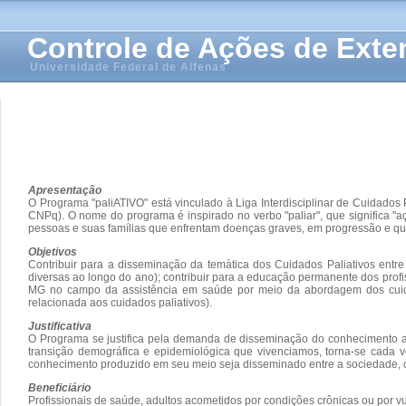
Controle de Ações de Ext
Universidade Federal de Alfenas
Apresentação
O Programa "paliATIVO" está vinculado à Liga Interdisciplinar de Cuidado
CNPq). O nome do programa é inspirado no verbo "paliar", que significa "açã
pessoas e suas famílias que enfrentam doenças graves, em progressão e que
Objetivos
Contribuir para a disseminação da temática dos Cuidados Paliativos ent
diversas ao longo do ano); contribuir para a educação permanente dos prof
MG no campo da assistência em saúde por meio da abordagem dos cuidado
relacionada aos cuidados paliativos).
Justificativa
O Programa se justifica pela demanda de disseminação do conhecimento ace
transição demográfica e epidemiológica que vivenciamos, torna-se cada 
conhecimento produzido em seu meio seja disseminado entre a sociedade, co
Beneficiário
Profissionais de saúde, adultos acometidos por condições crônicas ou por 