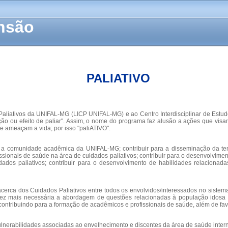
ensão
PALIATIVO
s Paliativos da UNIFAL-MG (LICP UNIFAL-MG) e ao Centro Interdisciplinar de Estu
o ou efeito de paliar". Assim, o nome do programa faz alusão a ações que visam co
 ameaçam a vida; por isso "paliATIVO".
re a comunidade acadêmica da UNIFAL-MG; contribuir para a disseminação da tem
issionais de saúde na área de cuidados paliativos; contribuir para o desenvolv
s paliativos; contribuir para o desenvolvimento de habilidades relacionada
rca dos Cuidados Paliativos entre todos os envolvidos/interessados no sistema 
vez mais necessária a abordagem de questões relacionadas à população idosa e
ntribuindo para a formação de acadêmicos e profissionais de saúde, além de fav
vulnerabilidades associadas ao envelhecimento e discentes da área de saúde inte