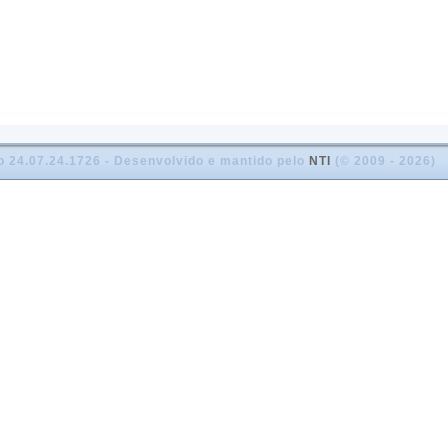
o 24.07.24.1726 - Desenvolvido e mantido pelo
NTI
(© 2009 - 2026)