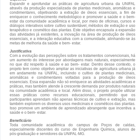
Expandir e aprofundar as práticas de agricultura urbana da UNIFAL
através da produção especializada de plantas medicinais, aromáticas e
condimentares, objetivando a extração de óleos essenciais, a fim de
enriquecer o conhecimento metodológico e promover a saúde e o bem-
estar da comunidade acadêmica e local, por meio de oficinas, cursos e
diálogos interativos sobre cultivo sustentável, métodos de extração e uso
terapêutico e cosmético das plantas. Este objetivo encapsula a expansão
das atividades já existentes, a inovação na área de produção de óleos
essenciais, e a interação educativa com a comunidade, alinhando-se às
metas de melhoria da saúde e bem- estar.
Justificativa
Com a evolução das percepções sobre os tratamentos convencionais, há
um aumento do interesse por abordagens mais naturais, especialmente
no que diz respeito à saúde e ao bem- estar. Dentro desse contexto, o
projeto tem como objetivo ampliar as iniciativas de agricultura urbana já
em andamento na UNIFAL, incluindo o cultivo de plantas medicinais,
aromáticas e condimentares voltadas para a produção de óleos
essenciais. Essa expansão não só enriquece as atividades acadêmicas e
práticas, mas também atende à crescente demanda por produtos naturais
na comunidade acadêmica e local. Além disso, o projeto propõe utilizar
essas práticas como recursos educacionais, permitindo que os
participantes aprendam não apenas técnicas de cultivo e extração, mas
também explorem os diversos usos medicinais e cosméticos das plantas.
Isso promove um ambiente de aprendizado abrangente que incentiva a
saúde e o bem- estar.
Beneficiário
Toda comunidade acadêmica do campus de Poços de caldas,
especialmente discentes do curso de Engenharia Química, alunos de
pós-graduação e servidores da UNIFAL-MG.