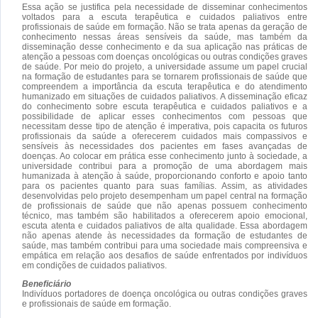
Essa ação se justifica pela necessidade de disseminar conhecimentos
voltados para a escuta terapêutica e cuidados paliativos entre
profissionais de saúde em formação. Não se trata apenas da geração de
conhecimento nessas áreas sensíveis da saúde, mas também da
disseminação desse conhecimento e da sua aplicação nas práticas de
atenção a pessoas com doenças oncológicas ou outras condições graves
de saúde. Por meio do projeto, a universidade assume um papel crucial
na formação de estudantes para se tornarem profissionais de saúde que
compreendem a importância da escuta terapêutica e do atendimento
humanizado em situações de cuidados paliativos. A disseminação eficaz
do conhecimento sobre escuta terapêutica e cuidados paliativos e a
possibilidade de aplicar esses conhecimentos com pessoas que
necessitam desse tipo de atenção é imperativa, pois capacita os futuros
profissionais da saúde a oferecerem cuidados mais compassivos e
sensíveis às necessidades dos pacientes em fases avançadas de
doenças. Ao colocar em prática esse conhecimento junto à sociedade, a
universidade contribui para a promoção de uma abordagem mais
humanizada à atenção à saúde, proporcionando conforto e apoio tanto
para os pacientes quanto para suas famílias. Assim, as atividades
desenvolvidas pelo projeto desempenham um papel central na formação
de profissionais de saúde que não apenas possuem conhecimento
técnico, mas também são habilitados a oferecerem apoio emocional,
escuta atenta e cuidados paliativos de alta qualidade. Essa abordagem
não apenas atende às necessidades da formação de estudantes de
saúde, mas também contribui para uma sociedade mais compreensiva e
empática em relação aos desafios de saúde enfrentados por indivíduos
em condições de cuidados paliativos.
Beneficiário
Indivíduos portadores de doença oncológica ou outras condições graves
e profissionais de saúde em formação.