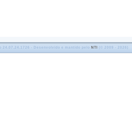
o 24.07.24.1726 - Desenvolvido e mantido pelo
NTI
(© 2009 - 2026)