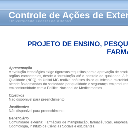
Controle de Ações de Ext
Universidade Federal de Alfenas
PROJETO DE ENSINO, PESQU
FARM
Apresentação
A evolução tecnológica exige rigorosos requisitos para a aprovação de prod
órgãos competentes, desde a formulação até o controle de qualidade. A f
Qualidade (NCQ) da Unifal-MG realiza análises físico-químicas e microbio
atende às demandas da sociedade por qualidade e segurança em produtos, al
em conformidade com a Política Nacional de Medicamentos.
Objetivos
Não disponível para preenchimento
Justificativa
Não disponível para preenchimento
Beneficiário
Comunidade externa: Farmácias de manipulação, farmacêuticas, empresas cos
Odontologia, Instituto de Ciências Sociais e estudantes.