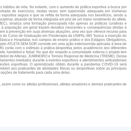
os hábitos de vida. No entanto, com o aumento da prática esportiva a busca por
acerbada de exercícios, muitas vezes sem supervisão adequada em inúmeras
 esportiva segura e que se reflita de forma adequada nos benefícios, sendo a
sciplinar, atuando de forma integrada em prol de um maior rendimento do atleta.
 (MEC), sinaliza uma formação preocupada não apenas as práticas curativas e
s à população em geral trazem desafios crescentes e consequências diretas à
visem à prevenção em suas diversas atuações, uma vez que oferece recurso para
ico do Curso de Graduação em Fisioterapia da UNIFAL-MG “busca a inserção do
 Básica e Hospitalar, nos campos de ensino prático e dos Estágios Obrigatórios,
Projeto ATLETA SEM DOR consiste em uma ação extensionista aplicada à área de
G conta com o estímulo à prática desportiva pelos acadêmicos dos diferentes
ete, handebol e futsal. No que diz respeito a comunidade externa o projeto tem
 Handebol de Alfenas, JUMINEIRO e Torneio Regional de Medicina (TREME). Dessa
ratamentos imediatos durante a eventos esportivos e atendimentos ambulatoriais
lesões esportivas. O aprendizado obtido durante a pandemia COVID-19 será
bém aos praticantes de atividades físicas ou desportivas sobre as principais
es opções de tratamento para cada uma delas.
a, assim como os atletas profissionais, atletas amadores e demais praticantes de