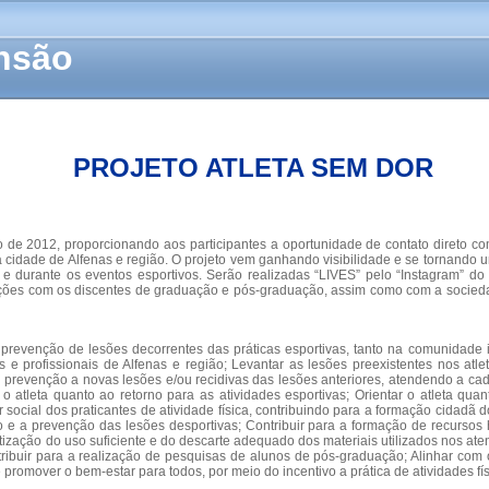
ensão
PROJETO ATLETA SEM DOR
no de 2012, proporcionando aos participantes a oportunidade de contato direto c
 cidade de Alfenas e região. O projeto vem ganhando visibilidade e se tornando u
ia e durante os eventos esportivos. Serão realizadas “LIVES” pelo “Instagram” d
rmações com os discentes de graduação e pós-graduação, assim como com a socieda
 prevenção de lesões decorrentes das práticas esportivas, tanto na comunidade 
 e profissionais de Alfenas e região; Levantar as lesões preexistentes nos a
prevenção a novas lesões e/ou recidivas das lesões anteriores, atendendo a cad
atleta quanto ao retorno para as atividades esportivas; Orientar o atleta qua
ocial dos praticantes de atividade física, contribuindo para a formação cidadã do
e a prevenção das lesões desportivas; Contribuir para a formação de recursos 
tização do uso suficiente e do descarte adequado dos materiais utilizados nos aten
ontribuir para a realização de pesquisas de alunos de pós-graduação; Alinhar 
omover o bem-estar para todos, por meio do incentivo a prática de atividades fís