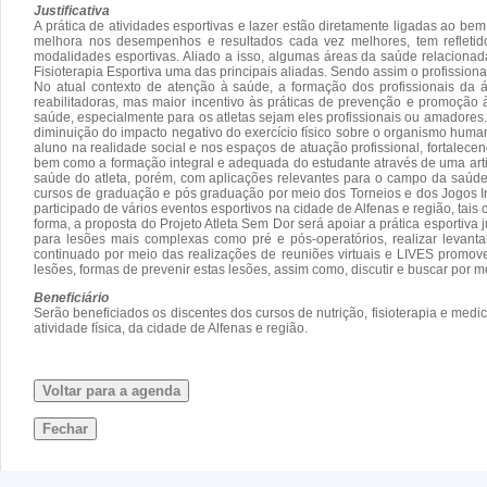
Justificativa
A prática de atividades esportivas e lazer estão diretamente ligadas ao be
melhora nos desempenhos e resultados cada vez melhores, tem refletid
modalidades esportivas. Aliado a isso, algumas áreas da saúde relacionad
Fisioterapia Esportiva uma das principais aliadas. Sendo assim o profission
No atual contexto de atenção à saúde, a formação dos profissionais da á
reabilitadoras, mas maior incentivo às práticas de prevenção e promoção
saúde, especialmente para os atletas sejam eles profissionais ou amadores
diminuição do impacto negativo do exercício físico sobre o organismo hu
aluno na realidade social e nos espaços de atuação profissional, fortalecen
bem como a formação integral e adequada do estudante através de uma arti
saúde do atleta, porém, com aplicações relevantes para o campo da saúde
cursos de graduação e pós graduação por meio dos Torneios e dos Jogos Inte
participado de vários eventos esportivos na cidade de Alfenas e região, t
forma, a proposta do Projeto Atleta Sem Dor será apoiar a prática esportiv
para lesões mais complexas como pré e pós-operatórios, realizar leva
continuado por meio das realizações de reuniões virtuais e LIVES promove
lesões, formas de prevenir estas lesões, assim como, discutir e buscar por 
Beneficiário
Serão beneficiados os discentes dos cursos de nutrição, fisioterapia e medic
atividade física, da cidade de Alfenas e região.
Voltar para a agenda
Fechar