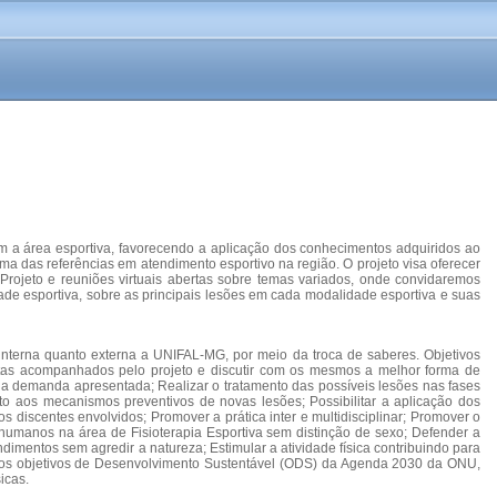
om a área esportiva, favorecendo a aplicação dos conhecimentos adquiridos ao
ma das referências em atendimento esportivo na região. O projeto visa oferecer
o Projeto e reuniões virtuais abertas sobre temas variados, onde convidaremos
de esportiva, sobre as principais lesões em cada modalidade esportiva e suas
interna quanto externa a UNIFAL-MG, por meio da troca de saberes. Objetivos
tletas acompanhados pelo projeto e discutir com os mesmos a melhor forma de
a demanda apresentada; Realizar o tratamento das possíveis lesões nas fases
nto aos mecanismos preventivos de novas lesões; Possibilitar a aplicação dos
s discentes envolvidos; Promover a prática inter e multidisciplinar; Promover o
humanos na área de Fisioterapia Esportiva sem distinção de sexo; Defender a
dimentos sem agredir a natureza; Estimular a atividade física contribuindo para
com os objetivos de Desenvolvimento Sustentável (ODS) da Agenda 2030 da ONU,
icas.