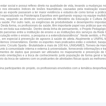
m estar social e possui reflexo direto na qualidade de vida, levando a mudanças n
o nos elevados índices de lesões traumáticas, causadas pela realização ex
as ao esporte passaram a ter maior evidência e estudos de como tornar a prática
al especializado na Fisioterapia Esportiva vem ganhando espaço na equipe multidi
rea, seguindo as diretrizes curriculares do Ministério da Educação e Cultura
 à saúde. Por outro lado, as exigências de produtividade e desempenho imposta
. Desta forma, os profissionais da saúde, têm importante papel nas práticas que 
mano em toda sua extensão. Dentro desta linha de pensamento, o Projeto Pedagóg
do parcerias entre a instituição de ensino e as instituições dos serviços da Rede
culação entre o ensino, a pesquisa e a extensão/assistência”. Neste sentido, o 
, em especial à prevenção de agravos à saúde do atleta. Atualmente a UNIFAL-M
rnos Universitários. Dentre os esportes mais praticados estão o voleibol, basqu
ais como: Circuito Sparta - Brutalidade a mais de 100 Km, UNIGAMES, Torneio de
a junto à comunidade interna e externa à universidade, fornecendo informações e t
ntamentos de dados que possam ser utilizados no mapeamento e prevenção de 
ndo orientações e a troca de conhecimento junto população de forma geral e tam
meio da troca de saberes com os praticantes de atividades físicas quais as melhor
ina participantes do projeto, os profissionais envolvidos com a temática desportiv