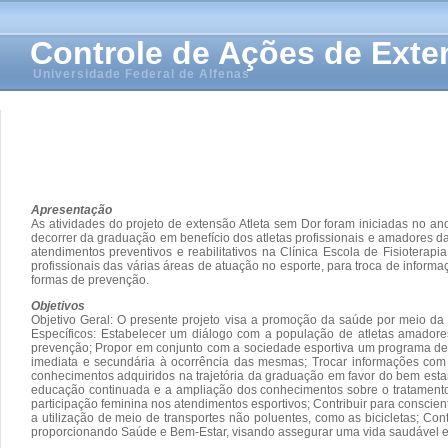
Controle de Ações de Ext
Universidade Federal de Alfenas
Apresentação
As atividades do projeto de extensão Atleta sem Dor foram iniciadas no a
decorrer da graduação em benefício dos atletas profissionais e amadores da
atendimentos preventivos e reabilitativos na Clínica Escola de Fisioterap
profissionais das várias áreas de atuação no esporte, para troca de info
formas de prevenção.
Objetivos
Objetivo Geral: O presente projeto visa a promoção da saúde por meio da
Específicos: Estabelecer um diálogo com a população de atletas amadores
prevenção; Propor em conjunto com a sociedade esportiva um programa de 
imediata e secundária à ocorrência das mesmas; Trocar informações com o 
conhecimentos adquiridos na trajetória da graduação em favor do bem estar s
educação continuada e a ampliação dos conhecimentos sobre o tratamento 
participação feminina nos atendimentos esportivos; Contribuir para conscien
a utilização de meio de transportes não poluentes, como as bicicletas; C
proporcionando Saúde e Bem-Estar, visando assegurar uma vida saudável e pr