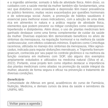
e a ingestão alimentar, somado à falta de atividade física. Além disso, os
cuidados com a saúde mental da mulher também são fundamentais, uma
vez que distúrbios como ansiedade e depressão têm maior prevalência
no público feminino, muitas vezes exacerbados por questões hormonais
e de sobrecarga social. Assim, a promoção de hábitos saudáveis é
essencial para melhorar esses indicadores, com a adoção de uma dieta
rica em alimentos in natura e a prática regular de atividade física,
elementos que podem prevenir ou mitigar condições como osteoporose,
hipertensão e dislipidemia. Além disso, o uso de plantas medicinais tem
ganhado destaque como uma forma complementar de cuidar da saúde
da mulher. Diversas espécies têm demonstrado benefícios no alívio de
sintomas da menopausa, na regulação hormonal e na melhora da saúde
cardiovascular, com efeitos colaterais mínimos. Espécies como Cimicifuga
racemosa, utilizada no manejo dos sintomas da menopausa, Vitex agnus-
castus, indicada para regular disfunções menstruais, e Trigonella foenum-
graecum, conhecida por seu papel no controle glicêmico e na melhora da
função ovariana em mulheres com SOP, são alguns dos exemplos
amplamente estudados e utilizados na medicina natural (Silva et al.,
2022). Portanto, esse projeto tem como objetivo destacar a importância
das plantas medicinais como aliadas na promoção da saúde integral da
mulher, atuando de forma segura e eficaz na prevenção e tratamento de
diversas condições.
Beneficiário
Comunidade de Alfenas em geral, acadêmicos do curso de Farmácia,
Nutrição, Medicina, e demais cursos da área da saúde e servidores da
UNIFAL-MG.
Voltar para a agenda