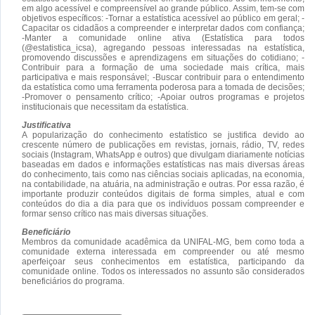
em algo acessível e compreensível ao grande público. Assim, tem-se com
objetivos específicos: -Tornar a estatística acessível ao público em geral; -
Capacitar os cidadãos a compreender e interpretar dados com confiança;
-Manter a comunidade online ativa (Estatística para todos
(@estatistica_icsa), agregando pessoas interessadas na estatística,
promovendo discussões e aprendizagens em situações do cotidiano; -
Contribuir para a formação de uma sociedade mais crítica, mais
participativa e mais responsável; -Buscar contribuir para o entendimento
da estatística como uma ferramenta poderosa para a tomada de decisões;
-Promover o pensamento crítico; -Apoiar outros programas e projetos
institucionais que necessitam da estatística.
Justificativa
A popularização do conhecimento estatístico se justifica devido ao
crescente número de publicações em revistas, jornais, rádio, TV, redes
sociais (Instagram, WhatsApp e outros) que divulgam diariamente notícias
baseadas em dados e informações estatísticas nas mais diversas áreas
do conhecimento, tais como nas ciências sociais aplicadas, na economia,
na contabilidade, na atuária, na administração e outras. Por essa razão, é
importante produzir conteúdos digitais de forma simples, atual e com
conteúdos do dia a dia para que os indivíduos possam compreender e
formar senso crítico nas mais diversas situações.
Beneficiário
Membros da comunidade acadêmica da UNIFAL-MG, bem como toda a
comunidade externa interessada em compreender ou até mesmo
aperfeiçoar seus conhecimentos em estatística, participando da
comunidade online. Todos os interessados no assunto são considerados
beneficiários do programa.