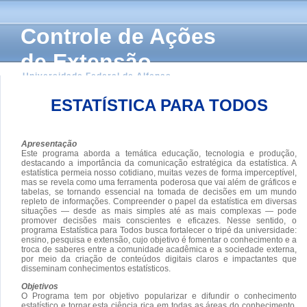
Controle de Ações
de Extensão
Universidade Federal de Alfenas
ESTATÍSTICA PARA TODOS
Apresentação
Este programa aborda a temática educação, tecnologia e produção,
destacando a importância da comunicação estratégica da estatística. A
estatística permeia nosso cotidiano, muitas vezes de forma imperceptível,
mas se revela como uma ferramenta poderosa que vai além de gráficos e
tabelas, se tornando essencial na tomada de decisões em um mundo
repleto de informações. Compreender o papel da estatística em diversas
situações — desde as mais simples até as mais complexas — pode
promover decisões mais conscientes e eficazes. Nesse sentido, o
programa Estatística para Todos busca fortalecer o tripé da universidade:
ensino, pesquisa e extensão, cujo objetivo é fomentar o conhecimento e a
troca de saberes entre a comunidade acadêmica e a sociedade externa,
por meio da criação de conteúdos digitais claros e impactantes que
disseminam conhecimentos estatísticos.
Objetivos
O Programa tem por objetivo popularizar e difundir o conhecimento
estatístico e tornar esta ciência rica em todas as áreas do conhecimento,