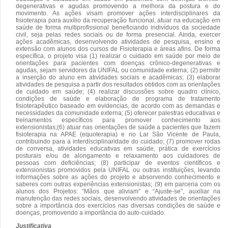
degenerativas e agudas promovendo a melhora da postura e do
movimento. As ações visam promover ações interdisciplinares da
fisioterapia para auxílio da recuperação funcional, atuar na educação em
saúde de forma multiprofissional beneficiando indivíduos da sociedade
civil, seja pelas redes sociais ou de forma presencial. Ainda, exercer
ações acadêmicas, desenvolvendo atividades de pesquisa, ensino e
extensão com alunos dos cursos de Fisioterapia e áreas afins. De forma
específica, o projeto visa (1) realizar o cuidado em saúde por meio de
orientações para pacientes com doenças crônico-degenerativas e
agudas, sejam servidores da UNIFAL ou comunidade externa; (2) permitir
a inserção do aluno em atividades sociais e acadêmicas; (3) elaborar
atividades de pesquisa a partir dos resultados obtidos com as orientações
de cuidado em saúde; (4) realizar discussões sobre quadro clínico,
condições de saúde e elaboração de programa de tratamento
fisioterapêutico baseado em evidencias, de acordo com as demandas e
necessidades da comunidade externa; (5) oferecer palestras educativas e
treinamentos específicos para promover conhecimento aos
extensionistas;(6) atuar nas orientações de saúde a pacientes que fazem
fisioterapia na APAE (equoterapia) e no Lar São Vicente de Paula,
contribuindo para a interdisciplinaridade do cuidado; (7) promover rodas
de conversa, atividades educativas em saúde, prática de exercícios
posturais e/ou de alongamento e relaxamento aos cuidadores de
pessoas com deficiências; (8) participar de eventos científicos e
extensionistas promovidos pela UNIFAL ou outras instituições, levando
informações sobre as ações do projeto e absorvendo conhecimento e
saberes com outras experiências extensionistas; (9) em parceria com os
alunos dos Projetos: “Mãos que aliviam” e “Ajuste-se”, auxiliar na
manutenção das redes sociais, desenvolvendo atividades de orientações
sobre a importância dos exercícios nas diversas condições de saúde e
doenças, promovendo a importância do auto-cuidado.
Justificativa