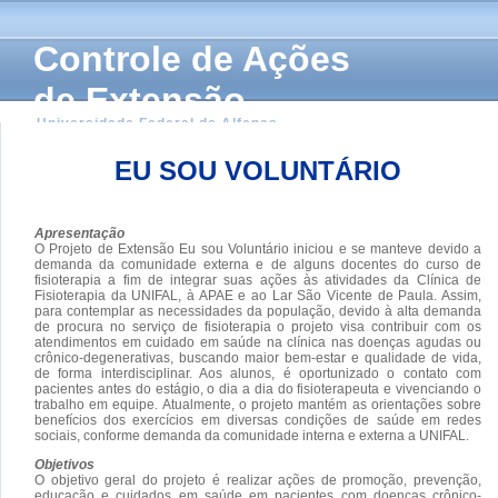
Controle de Ações
de Extensão
Universidade Federal de Alfenas
EU SOU VOLUNTÁRIO
Apresentação
O Projeto de Extensão Eu sou Voluntário iniciou e se manteve devido a
demanda da comunidade externa e de alguns docentes do curso de
fisioterapia a fim de integrar suas ações às atividades da Clínica de
Fisioterapia da UNIFAL, à APAE e ao Lar São Vicente de Paula. Assim,
para contemplar as necessidades da população, devido à alta demanda
de procura no serviço de fisioterapia o projeto visa contribuir com os
atendimentos em cuidado em saúde na clínica nas doenças agudas ou
crônico-degenerativas, buscando maior bem-estar e qualidade de vida,
de forma interdisciplinar. Aos alunos, é oportunizado o contato com
pacientes antes do estágio, o dia a dia do fisioterapeuta e vivenciando o
trabalho em equipe. Atualmente, o projeto mantém as orientações sobre
benefícios dos exercícios em diversas condições de saúde em redes
sociais, conforme demanda da comunidade interna e externa a UNIFAL.
Objetivos
O objetivo geral do projeto é realizar ações de promoção, prevenção,
educação e cuidados em saúde em pacientes com doenças crônico-