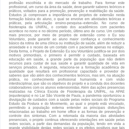
profissão escolhida e do mercado de trabalho. Para formar este
profissional, um curso da área da saúde, deve garantir saberes teóricos e
práticos, voltados para a promoção, prevenção e reabilitação da saúde.
Estudos já comprovam a importância de projetos de extensão nesta
formação básica do aluno, o qual se envolve em atividades teóricas e
práticas, pela articulação ensino-pesquisa–extensão. No curso de
fisioterapia da UNIFAL, o contato dos acadêmicos com pacientes
acontece no nono e no décimo período, último ano de curso. Um contato
mais precoce, por meio de projetos de extensão como o Eu sou
Voluntário, pode garantir ao aluno maior confiança e conhecimento
básico da rotina de uma clínica ou instituição de saúde, além de reduzir a
ansiedade e o receio de um contato com o paciente apenas no estágio.
Desta forma, o Projeto de Extensão Eu sou Voluntário justifica-se por dois
motivos primordiais, o primeiro é permitir o cuidado, baseada em
educação em saúde, a grande parte da população que não detém
recursos para cuidar de sua saúde e garantir qualidade de vida em
serviços privados. A segunda, relaciona-se a formação acadêmica de
qualidade que resultará em profissional capacitado e provedor de
saberes que vão além dos conhecimentos teóricos, mas sim, na atuação
prática, no conhecimento profissional humanista e com visão
interdisciplinar, que são os objetivos do projeto e a conduta dos docentes
colaboradores com os alunos extensionistas. Além das ações presencias
realizadas na Clínica Escola de Fisioterapia da UNIFAL, na APAE
(equoterapia) e no Lar São Vicente de Paula, a pandemia oportunizou a
divulgação de cuidados com a saúde pelas redes sociais do Programa
Estudo da Postura e do Movimento, ao qual o projeto está vinculado,
permitindo a população externa entender as principais disfunções
relacionadas ao trabalho em home office e as formas de prevenção e
controle dos sintomas. Com a retomada da maioria das atividades
presenciais, o projeto continua oferecendo orientações em saúde pelas
redes sociais, a partir das demandas da população, tendo em vista a
grande visibilidade destas redes sociais e os efeitos positivos que tais