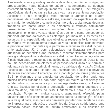
Atualmente, com a grande quantidade de atribuições diárias, obrigações,
preocupações, maus hábitos de saúde e sedentarismo as doenças
osteomioarticulares, cardiopulmonares, circulatórias, neurológicas,
oncológicas, dentre outras, se faz cada vez mais presente na população.
Associado a tais condições, vale lembrar o aumento de quadro
depressivos, de ansiedade e estresse, aumento da expectativa de vida
com maior longevidade e complicações inerentes a ela, novas doenças,
trabalhos em home office e os acidentes e traumas comumente
presenciados. Todas essas condições, levam o organismo ao
desenvolvimento de diversas disfunções que tem, como consequência
principal, quadros dolorosos. A fisioterapia, por meio de suas técnicas e
recursos, é a especialidade que objetiva a recuperação funcional dos
indivíduos avaliando de forma individualizada e específica cada indivíduo
e proporcionando condutas que permitam a redução das disfunções e
sintomatologias. Já é bem evidenciado na literatura científica de
qualidade os benefícios das técnicas e recursos fisioterapêuticos para
uma grande quantidade de doenças e disfunções. Assim como, cada vez
é mais divulgada e respeitada as ações deste profissional. Desta forma,
há uma necessidade em oferecer as pessoas reabilitação que permita a
retomada da função e, principalmente, da qualidade de vida. As Clínicas
Escolas de Fisioterapia, ligadas as universidades públicas e privadas,
oferecem atendimento fisioterapêutico à população de forma gratuita, via
SUS, privilegiando uma parcela da população de baixa renda que
precisa destes cuidados e não pode pagar ou realiza-lo em serviços de
saúde públicos, muitas vezes por sobrecarga destes serviços. Assim, as
Clínicas Escolas beneficiam a população, permitindo a equidade e a
universalidade, diretrizes do SUS fundamentais para o cuidado da
população. Porém, em muitos casos, o atendimento oferecido pelas
universidades não contemplam as necessidades da população, não por
falta de qualidade, mas pela alta demanda populacional. Atrelado a isso,
ao ingressar na graduação, o acadêmico da área de saúde busca uma
formação básica, visando seu futuro profissional e os desafios da