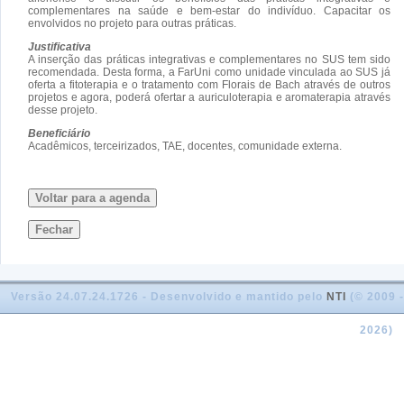
complementares na saúde e bem-estar do indivíduo. Capacitar os
envolvidos no projeto para outras práticas.
Justificativa
A inserção das práticas integrativas e complementares no SUS tem sido
recomendada. Desta forma, a FarUni como unidade vinculada ao SUS já
oferta a fitoterapia e o tratamento com Florais de Bach através de outros
projetos e agora, poderá ofertar a auriculoterapia e aromaterapia através
desse projeto.
Beneficiário
Acadêmicos, terceirizados, TAE, docentes, comunidade externa.
Voltar para a agenda
Fechar
Versão 24.07.24.1726 - Desenvolvido e mantido pelo
NTI
(© 2009 -
2026)