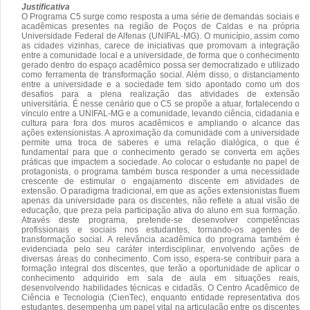
Justificativa
O Programa C5 surge como resposta a uma série de demandas sociais e
acadêmicas presentes na região de Poços de Caldas e na própria
Universidade Federal de Alfenas (UNIFAL-MG). O município, assim como
as cidades vizinhas, carece de iniciativas que promovam a integração
entre a comunidade local e a universidade, de forma que o conhecimento
gerado dentro do espaço acadêmico possa ser democratizado e utilizado
como ferramenta de transformação social. Além disso, o distanciamento
entre a universidade e a sociedade tem sido apontado como um dos
desafios para a plena realização das atividades de extensão
universitária. É nesse cenário que o C5 se propõe a atuar, fortalecendo o
vínculo entre a UNIFAL-MG e a comunidade, levando ciência, cidadania e
cultura para fora dos muros acadêmicos e ampliando o alcance das
ações extensionistas. A aproximação da comunidade com a universidade
permite uma troca de saberes e uma relação dialógica, o que é
fundamental para que o conhecimento gerado se converta em ações
práticas que impactem a sociedade. Ao colocar o estudante no papel de
protagonista, o programa também busca responder a uma necessidade
crescente de estimular o engajamento discente em atividades de
extensão. O paradigma tradicional, em que as ações extensionistas fluem
apenas da universidade para os discentes, não reflete a atual visão de
educação, que preza pela participação ativa do aluno em sua formação.
Através deste programa, pretende-se desenvolver competências
profissionais e sociais nos estudantes, tornando-os agentes de
transformação social. A relevância acadêmica do programa também é
evidenciada pelo seu caráter interdisciplinar, envolvendo ações de
diversas áreas do conhecimento. Com isso, espera-se contribuir para a
formação integral dos discentes, que terão a oportunidade de aplicar o
conhecimento adquirido em sala de aula em situações reais,
desenvolvendo habilidades técnicas e cidadãs. O Centro Acadêmico de
Ciência e Tecnologia (CienTec), enquanto entidade representativa dos
estudantes, desempenha um papel vital na articulação entre os discentes