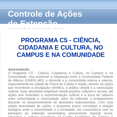
Controle de Ações
de Extensão
Universidade Federal de Alfenas
PROGRAMA C5 - CIÊNCIA,
CIDADANIA E CULTURA, NO
CAMPUS E NA COMUNIDADE
Apresentação
O Programa C5 - Ciência, Cidadania e Cultura, no Campus e na
Comunidade, visa promover a integração entre a Universidade Federal
de Alfenas (UNIFAL-MG), o discente e a comunidade interna e externa,
especialmente da cidade de Poços de Caldas e região, através de ações
que incentivam a divulgação científica, a prática cidadã e a valorização
cultural. Suas atividades englobam desde projetos culturais e sociais, até
ações que fomentam a experimentação cultural e a troca de saberes
entre universidade e comunidade, além de estimular o protagonismo
discente no desenvolvimento de atividades extensionistas. Com uma
ampla diversidade de ações, o programa busca consolidar a relação
dialógica entre a universidade e a sociedade, em consonância com os
princípios da extensão universitária, promovendo impacto social,
educativo e cultural duradouro. O Centro Acadêmico de Ciência e