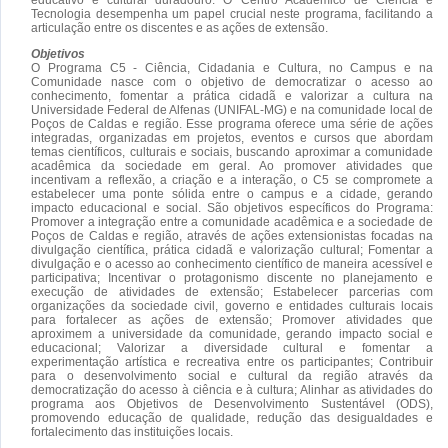
Tecnologia desempenha um papel crucial neste programa, facilitando a
articulação entre os discentes e as ações de extensão.
Objetivos
O Programa C5 - Ciência, Cidadania e Cultura, no Campus e na
Comunidade nasce com o objetivo de democratizar o acesso ao
conhecimento, fomentar a prática cidadã e valorizar a cultura na
Universidade Federal de Alfenas (UNIFAL-MG) e na comunidade local de
Poços de Caldas e região. Esse programa oferece uma série de ações
integradas, organizadas em projetos, eventos e cursos que abordam
temas científicos, culturais e sociais, buscando aproximar a comunidade
acadêmica da sociedade em geral. Ao promover atividades que
incentivam a reflexão, a criação e a interação, o C5 se compromete a
estabelecer uma ponte sólida entre o campus e a cidade, gerando
impacto educacional e social. São objetivos específicos do Programa:
Promover a integração entre a comunidade acadêmica e a sociedade de
Poços de Caldas e região, através de ações extensionistas focadas na
divulgação científica, prática cidadã e valorização cultural; Fomentar a
divulgação e o acesso ao conhecimento científico de maneira acessível e
participativa; Incentivar o protagonismo discente no planejamento e
execução de atividades de extensão; Estabelecer parcerias com
organizações da sociedade civil, governo e entidades culturais locais
para fortalecer as ações de extensão; Promover atividades que
aproximem a universidade da comunidade, gerando impacto social e
educacional; Valorizar a diversidade cultural e fomentar a
experimentação artística e recreativa entre os participantes; Contribuir
para o desenvolvimento social e cultural da região através da
democratização do acesso à ciência e à cultura; Alinhar as atividades do
programa aos Objetivos de Desenvolvimento Sustentável (ODS),
promovendo educação de qualidade, redução das desigualdades e
fortalecimento das instituições locais.