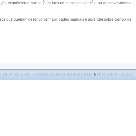
ação econômica e social. Com foco na sustentabilidade e no desenvolvimento
dosos que queiram desenvolver habilidades manuais e aprender sobre ciência de
o 24.07.24.1726 - Desenvolvido e mantido pelo
NTI
(© 2009 - 2026)