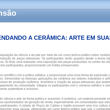
ensão
NDANDO A CERÂMICA: ARTE EM SU
pulação da ciência e da arte por meio de um curso teórico-prático sobre cerâmic
 produção de peças artesanais. Os participantes serão guiados desde a teoria b
a. Ao final, será realizada uma exposição das peças produzidas no centro da cid
r dos participantes, proporcionando um hobby enriquecedor.
ientífico com a prática artística, e proporcionar uma nova forma de expressão cri
es. Demonstrar as diversas aplicações da cerâmica em setores industriais e art
o processo de produção cerâmica. Incentivar a criação de peças artesanais que 
mento da comunidade. Integrar os participantes com o universo artístico e científi
ento sustentável e inclusivo.
e ciência e arte de forma prática e acessível. A cerâmica, um material presente
ovas oportunidades de geração de renda, especialmente em comunidades que valor
articipantes. A cidade de Poços de Caldas e região possuem uma rica cultura ar
reencher essa lacuna, oferecendo um curso teórico-prático que une o conhecim