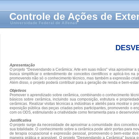
Controle de Ações de Ext
Universidade Federal de Alfenas
DESVE
Apresentação
O projeto "Desvendando a Cerâmica: Arte em suas mãos" visa aproximar a po
busca simplificar o entendimento de conceitos científicos e aplicá-los na
promovendo não só o conhecimento técnico, mas também a expressão criativ
Além disso, o projeto poderá contribuir para a geração de renda e bem-esta
Objetivos
Promover o aprendizado sobre cerâmica, combinando o conhecimento técnico-c
básicos sobre cerâmica, incluindo sua composição, estrutura e propriedad
cerâmicas. Realizar visitas técnicas a indústrias e ateliês para mostrar 
exposição pública das peças criadas pelos participantes, promovendo o engaja
com os ODS, estimulando a criatividade como ferramenta para o desenvolvim
Justificativa
O projeto surge da necessidade de aproximar a comunidade dos conceitos d
sua totalidade. O conhecimento sobre a cerâmica pode abrir portas para n
de terapia ocupacional e expressão pessoal, promovendo o bem-estar dos p
maneira prática e acessível. O projeto "Desvendando a Cerâmica" busca p