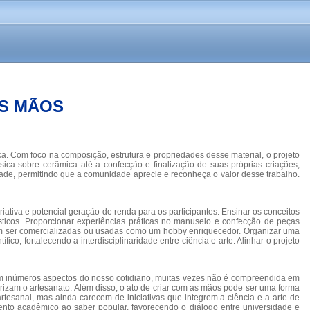
AS MÃOS
a. Com foco na composição, estrutura e propriedades desse material, o projeto
ásica sobre cerâmica até a confecção e finalização de suas próprias criações,
ade, permitindo que a comunidade aprecie e reconheça o valor desse trabalho.
ativa e potencial geração de renda para os participantes. Ensinar os conceitos
ísticos. Proporcionar experiências práticas no manuseio e confecção de peças
podem ser comercializadas ou usadas como um hobby enriquecedor. Organizar uma
co, fortalecendo a interdisciplinaridade entre ciência e arte. Alinhar o projeto
 em inúmeros aspectos do nosso cotidiano, muitas vezes não é compreendida em
izam o artesanato. Além disso, o ato de criar com as mãos pode ser uma forma
tesanal, mas ainda carecem de iniciativas que integrem a ciência e a arte de
ento acadêmico ao saber popular, favorecendo o diálogo entre universidade e