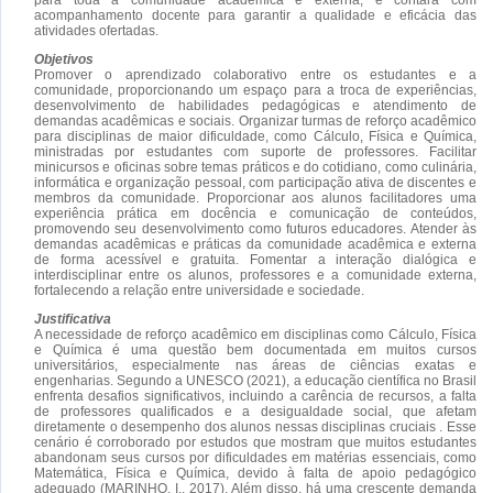
acompanhamento docente para garantir a qualidade e eficácia das
atividades ofertadas.
Objetivos
Promover o aprendizado colaborativo entre os estudantes e a
comunidade, proporcionando um espaço para a troca de experiências,
desenvolvimento de habilidades pedagógicas e atendimento de
demandas acadêmicas e sociais. Organizar turmas de reforço acadêmico
para disciplinas de maior dificuldade, como Cálculo, Física e Química,
ministradas por estudantes com suporte de professores. Facilitar
minicursos e oficinas sobre temas práticos e do cotidiano, como culinária,
informática e organização pessoal, com participação ativa de discentes e
membros da comunidade. Proporcionar aos alunos facilitadores uma
experiência prática em docência e comunicação de conteúdos,
promovendo seu desenvolvimento como futuros educadores. Atender às
demandas acadêmicas e práticas da comunidade acadêmica e externa
de forma acessível e gratuita. Fomentar a interação dialógica e
interdisciplinar entre os alunos, professores e a comunidade externa,
fortalecendo a relação entre universidade e sociedade.
Justificativa
A necessidade de reforço acadêmico em disciplinas como Cálculo, Física
e Química é uma questão bem documentada em muitos cursos
universitários, especialmente nas áreas de ciências exatas e
engenharias. Segundo a UNESCO (2021), a educação científica no Brasil
enfrenta desafios significativos, incluindo a carência de recursos, a falta
de professores qualificados e a desigualdade social, que afetam
diretamente o desempenho dos alunos nessas disciplinas cruciais . Esse
cenário é corroborado por estudos que mostram que muitos estudantes
abandonam seus cursos por dificuldades em matérias essenciais, como
Matemática, Física e Química, devido à falta de apoio pedagógico
adequado (MARINHO, I., 2017). Além disso, há uma crescente demanda