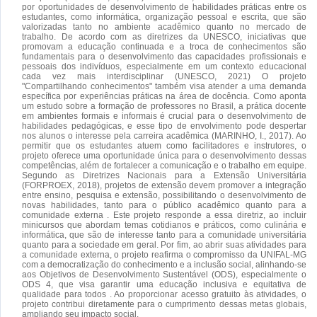
por oportunidades de desenvolvimento de habilidades práticas entre os
estudantes, como informática, organização pessoal e escrita, que são
valorizadas tanto no ambiente acadêmico quanto no mercado de
trabalho. De acordo com as diretrizes da UNESCO, iniciativas que
promovam a educação continuada e a troca de conhecimentos são
fundamentais para o desenvolvimento das capacidades profissionais e
pessoais dos indivíduos, especialmente em um contexto educacional
cada vez mais interdisciplinar (UNESCO, 2021) O projeto
"Compartilhando conhecimentos" também visa atender a uma demanda
específica por experiências práticas na área de docência. Como aponta
um estudo sobre a formação de professores no Brasil, a prática docente
em ambientes formais e informais é crucial para o desenvolvimento de
habilidades pedagógicas, e esse tipo de envolvimento pode despertar
nos alunos o interesse pela carreira acadêmica (MARINHO, I., 2017). Ao
permitir que os estudantes atuem como facilitadores e instrutores, o
projeto oferece uma oportunidade única para o desenvolvimento dessas
competências, além de fortalecer a comunicação e o trabalho em equipe.
Segundo as Diretrizes Nacionais para a Extensão Universitária
(FORPROEX, 2018), projetos de extensão devem promover a integração
entre ensino, pesquisa e extensão, possibilitando o desenvolvimento de
novas habilidades, tanto para o público acadêmico quanto para a
comunidade externa . Este projeto responde a essa diretriz, ao incluir
minicursos que abordam temas cotidianos e práticos, como culinária e
informática, que são de interesse tanto para a comunidade universitária
quanto para a sociedade em geral. Por fim, ao abrir suas atividades para
a comunidade externa, o projeto reafirma o compromisso da UNIFAL-MG
com a democratização do conhecimento e a inclusão social, alinhando-se
aos Objetivos de Desenvolvimento Sustentável (ODS), especialmente o
ODS 4, que visa garantir uma educação inclusiva e equitativa de
qualidade para todos . Ao proporcionar acesso gratuito às atividades, o
projeto contribui diretamente para o cumprimento dessas metas globais,
ampliando seu impacto social.