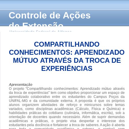
Controle de Ações
de Extensão
Universidade Federal de Alfenas
COMPARTILHANDO
CONHECIMENTOS: APRENDIZADO
MÚTUO ATRAVÉS DA TROCA DE
EXPERIÊNCIAS
Apresentação
O projeto "Compartilhando conhecimentos: Aprendizado mútuo através
da troca de experiências" tem como objetivo proporcionar um espaço de
aprendizado colaborativo entre os estudantes do Campus Poços da
UNIFAL-MG e da comunidade externa. A proposta é que os próprios
alunos organizem atividades de reforço e minicursos sobre temas
variados, como disciplinas acadêmicas (Cálculo, Física e Química) e
habilidades práticas do cotidiano (culinária, informática, escrita), sob a
orientação de docentes quando necessário. Além de suprir demandas
acadêmicas e práticas, o projeto visa despertar o interesse dos
estudantes pela docência e fortalecer a troca de saberes. A ação é aberta
para toda a comunidade acadêmica e externa, e contará com