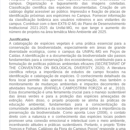
campus. Organização e tagueamento das imagens coletadas.
Classificação científica das espécies documentadas. Criação de um
catálogo digital acessível ao público. Impressão e fixação de placas de
identificação próximas aos espécimes no Campus. Fornecer informação
da classificação botânica aos usuários rotineiros e aos visitantes do
campus. Contribuir com o item EXT6-I2-M1 do Plano de Desenvolvimento
Institucional 2021-2025 da Unifal-MG, no que tange o aumento do
número de projetos na área temática Meio Ambiente até 2025.
Justificativa
A catalogação de espécies vegetais é uma prática essencial para a
conservação da biodiversidade, especialmente em áreas de grande
diversidade ecológica, como o campus da UNIFAL-MG em Poços de
Caldas. A identificação e a documentação da biodiversidade são passos
fundamentais para a conservação dos ecossistemas, contribuindo para a
formulação de políticas públicas ambientais eficazes (SECRETARIAT OF
THE CONVENTION ON BIOLOGICAL DIVERSITY, 2020). A literatura
científica reforça a importância de estudos de campo focados na
identificação e catalogação de espécies. O conhecimento detalhado da
flora local permite não apenas a sua preservação, mas também o
monitoramento de mudanças ambientais e impactos decorrentes de
atividades humanas (RAFAELA CAMPOSTRINI FORZZA et al., 2010).
Essa documentação é uma ferramenta crucial para o manejo sustentável
das áreas verdes e para a proteção das espécies ameaçadas de
extinção. Além disso, o projeto proposto se alinha às práticas de
educação ambiental, fundamentais para a conscientização da
comunidade acadêmica e da sociedade em geral sobre a importância da
preservação da biodiversidade. Como aponta Louv (2008), o contato
direto com a natureza e o conhecimento das espécies locais podem
promover uma conexão emocional e intelectual com o meio ambiente,
incentivando atitudes e práticas sustentáveis. Portanto, o projeto "Entre
Troncos e Folhas: Catálogo da Flora do Campus Poços" responde a uma