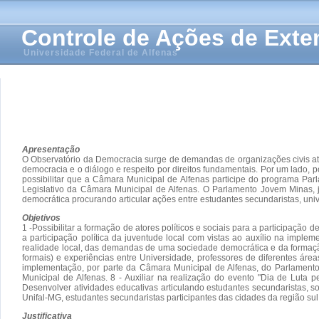
Controle de Ações de Ext
Universidade Federal de Alfenas
Apresentação
O Observatório da Democracia surge de demandas de organizações civis at
democracia e o diálogo e respeito por direitos fundamentais. Por um lado, p
possibilitar que a Câmara Municipal de Alfenas participe do programa P
Legislativo da Câmara Municipal de Alfenas. O Parlamento Jovem Minas, 
democrática procurando articular ações entre estudantes secundaristas, uni
Objetivos
1 -Possibilitar a formação de atores políticos e sociais para a participaç
a participação política da juventude local com vistas ao auxílio na impl
realidade local, das demandas de uma sociedade democrática e da formaçã
formais) e experiências entre Universidade, professores de diferentes áreas
implementação, por parte da Câmara Municipal de Alfenas, do Parlament
Municipal de Alfenas. 8 - Auxiliar na realização do evento "Dia de Luta 
Desenvolver atividades educativas articulando estudantes secundaristas, 
Unifal-MG, estudantes secundaristas participantes das cidades da região sul
Justificativa