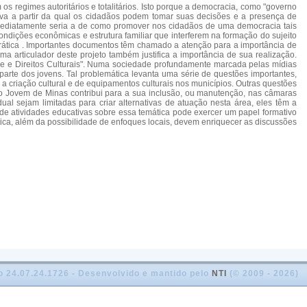
s regimes autoritários e totalitários. Isto porque a democracia, como "governo
itiva a partir da qual os cidadãos podem tomar suas decisões e a presença de
 imediatamente seria a de como promover nos cidadãos de uma democracia tais
ndições econômicas e estrutura familiar que interferem na formação do sujeito
rática . Importantes documentos têm chamado a atenção para a importância de
 articulador deste projeto também justifica a importância de sua realização.
de e Direitos Culturais". Numa sociedade profundamente marcada pelas mídias
 parte dos jovens. Tal problemática levanta uma série de questões importantes,
a criação cultural e de equipamentos culturais nos municípios. Outras questões
nto Jovem de Minas contribui para a sua inclusão, ou manutenção, nas câmaras
l sejam limitadas para criar alternativas de atuação nesta área, eles têm a
o de atividades educativas sobre essa temática pode exercer um papel formativo
ica, além da possibilidade de enfoques locais, devem enriquecer as discussões
o 24.07.24.1726 - Desenvolvido e mantido pelo
NTI
(© 2009 - 2026)