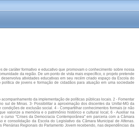
es de caráter formativo e educativo que promovam o conhecimento sobre nossa
 comunidade da região. De um ponto de vista mais específico, o projeto pretende
e desenvolva atividades educativas em seu recém criado espaço da Escola do
o política de jovens e formação de cidadãos para atuação em uma sociedade
 no acompanhamento da implementação de políticas públicas locais. 2 - Fomentar
no sul de Minas. 3- Possibilitar a aproximação dos discentes da Unifal-MG da
condições de exclusão social. 4 - Compartilhar conhecimentos formais (e não
e valorize a memória e o patrimônio histórico e cultural local; 6 - Auxiliar na
zar o curso "Crises da Democracia Contemporânea" em parceria com a Câmara
ação e consolidação da Escola do Legislativo da Câmara Municipal de Alfenas.
o das Plenárias Regionais do Parlamento Jovem recebendo, nas dependências da