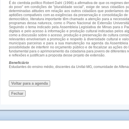
É do cientista político Robert Dahl (1998) a afirmativa de que os regimes 
do povo" em condições de "pluralidade social", exige de seus cidadãos pa
determinadas atitudes em relação aos outros cidadãos que poderíamos des
aptidões compatíveis com as exigências da preservação e consolidação de u
democrático, literatura importante têm chamado a atenção para a necessi
programas dessa natureza, como o Plano Nacional de Extensão Universitári
Seguindo o tema indicado pela Assembleia Legislativa de Minas para o Pa
digitais e pelo acesso à informação e produção cultural indicadas pelos al
como a discussão sobre o acesso, produção e preservação de cultura conside
relevantes envolveriam a promoção e respeito à diversidade cultural e va
municipais parceiras e para a sua manutenção na agenda da Assembleia Le
possibilidade de interferir no orçamento público e de fiscalizar as ações 
fundamental para o aprimoramento da cidadania para jovens de diferentes r
e reflexões e justificam a proposta desse projeto de extensão.
Beneficiário
Estudantes do ensino médio, discentes da Unifal-MG, comunidade de Alfenas
Voltar para a agenda
Fechar