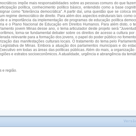
democráticos impõe mais responsabilidades sobre as pessoas comuns do que fazem o
rticipação política, conhecimento político básico, entendido como a base cogn
ignar como "tolerância democrática". A partir daí, uma questão que se coloca
m regime democrático de direito. Para além dos aspectos estruturais tais como co
dade e a importância da implementação de programas de educação política democ
a e o Plano Nacional de Educação em Direitos Humanos. Para além disto, o tema
rlamento jovem Minas desse ano, o tema articulador deste projeto será "Juventu
gorítimos, torna-se fundamental debater sobre os direitos de acesso a cultura por
rada relevante para a formação dos jovens, o papel do poder público no fomento 
lorização das manifestações culturais locais. O tratamento do tema pelo Parlame
gislativa de Minas. Embora a atuação dos parlamentos municipais e do estadua
do Executivo em todas as áreas das políticas públicas. Além do mais, a organizaçã
egiões e estratos socioeconômicos. A atualidade, urgência e abrangência da temát
 e região.
Versã