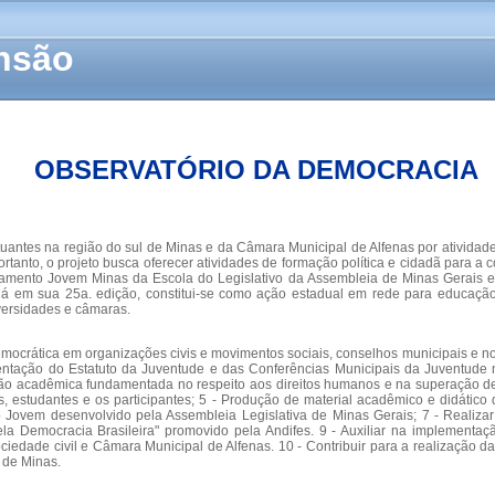
ensão
OBSERVATÓRIO DA DEMOCRACIA
uantes na região do sul de Minas e da Câmara Municipal de Alfenas por atividad
ortanto, o projeto busca oferecer atividades de formação política e cidadã para a
arlamento Jovem Minas da Escola do Legislativo da Assembleia de Minas Gerais 
já em sua 25a. edição, constitui-se como ação estadual em rede para educaçã
versidades e câmaras.
ão democrática em organizações civis e movimentos sociais, conselhos municipais e
ementação do Estatuto da Juventude e das Conferências Municipais da Juventude 
o acadêmica fundamentada no respeito aos direitos humanos e na superação de 
, estudantes e os participantes; 5 - Produção de material acadêmico e didático qu
o Jovem desenvolvido pela Assembleia Legislativa de Minas Gerais; 7 - Reali
pela Democracia Brasileira" promovido pela Andifes. 9 - Auxiliar na implement
sociedade civil e Câmara Municipal de Alfenas. 10 - Contribuir para a realizaçã
 de Minas.