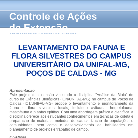
Controle de Ações
de Extensão
Universidade Federal de Alfenas
LEVANTAMENTO DA FAUNA E
FLORA SILVESTRES DO CAMPUS
UNIVERSITÁRIO DA UNIFAL-MG,
POÇOS DE CALDAS - MG
Apresentação
Este projeto de extensão vinculado à disciplina "Análise da Biota" do
curso de Ciências Biológicas (ICN/UNIFAL-MG) no campus de Poços de
Caldas (ICT/UNIFAL-MG) propõe o levantamento e monitoramento da
fauna e flora silvestres locais, incluindo avifauna, herpetofauna,
mastofauna e plantas epífitas. Com uma abordagem prática e científica, a
disciplina oferece aos estudantes conhecimentos em técnicas de coleta e
preparação de materiais, métodos de caracterização de populações e
comunidades, bem como o desenvolvimento de habilidades em
planejamento de projetos e trabalho de campo.
Objetivos