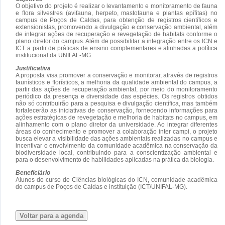
O objetivo do projeto é realizar o levantamento e monitoramento de fauna
e flora silvestres (avifauna, herpeto, mastofauna e plantas epífitas) no
campus de Poços de Caldas, para obtenção de registros científicos e
extensionistas, promovendo a divulgação e conservação ambiental, além
de integrar ações de recuperação e revegetação de habitats conforme o
plano diretor do campus. Além de possibilitar a integração entre os ICN e
ICT a partir de práticas de ensino complementares e alinhadas a política
institucional da UNIFAL-MG.
Justificativa
A proposta visa promover a conservação e monitorar, através de registros
faunísticos e florísticos, a melhoria da qualidade ambiental do campus, a
partir das ações de recuperação ambiental, por meio do monitoramento
periódico da presença e diversidade das espécies. Os registros obtidos
não só contribuirão para a pesquisa e divulgação científica, mas também
fortalecerão as iniciativas de conservação, fornecendo informações para
ações estratégicas de revegetação e melhoria de habitats no campus, em
alinhamento com o plano diretor da universidade. Ao integrar diferentes
áreas do conhecimento e promover a colaboração inter campi, o projeto
busca elevar a visibilidade das ações ambientais realizadas no campus e
incentivar o envolvimento da comunidade acadêmica na conservação da
biodiversidade local, contribuindo para a conscientização ambiental e
para o desenvolvimento de habilidades aplicadas na prática da biologia.
Beneficiário
Alunos do curso de Ciências biológicas do ICN, comunidade acadêmica
do campus de Poços de Caldas e instituição (ICT/UNIFAL-MG).
Voltar para a agenda