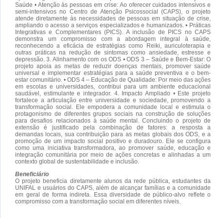
Saúde • Atenção às pessoas em crise: Ao oferecer cuidados intensivos e
semi-intensivos no Centro de Atenção Psicossocial (CAPS), o projeto
atende diretamente às necessidades de pessoas em situação de crise,
ampliando o acesso a serviços especializados e humanizados. • Práticas
Integrativas e Complementares (PICS). A inclusão de PICS no CAPS
demonstra um compromisso com a abordagem integral à saúde,
reconhecendo a eficácia de estratégias como Reiki, auriculoterapia e
outras práticas na redução de sintomas como ansiedade, estresse e
depressão. 3. Alinhamento com os ODS • ODS 3 – Saúde e Bem-Estar: O
projeto apoia as metas de reduzir doenças mentais, promover saúde
universal e implementar estratégias para a saúde preventiva e o bem-
estar comunitário. • ODS 4 – Educação de Qualidade: Por meio das ações
em escolas e universidades, contribui para um ambiente educacional
saudável, estimulante e integrador. 4. Impacto Ampliado • Este projeto
fortalece a articulação entre universidade e sociedade, promovendo a
transformação social. Ele empodera a comunidade local e estimula o
protagonismo de diferentes grupos sociais na construção de soluções
para desafios relacionados à saúde mental. Concluindo o projeto de
extensão é justificado pela combinação de fatores: a resposta a
demandas locais, sua contribuição para as metas globais dos ODS, e a
promoção de um impacto social positivo e duradouro. Ele se configura
como uma iniciativa transformadora, ao promover saúde, educação e
integração comunitária por meio de ações concretas e alinhadas a um
contexto global de sustentabilidade e inclusão.
Beneficiário
O projeto beneficia diretamente alunos da rede pública, estudantes da
UNIFAL e usuários do CAPS, além de alcançar famílias e a comunidade
em geral de forma indireta. Essa diversidade de público-alvo reflete o
compromisso com a transformação social em diferentes níveis.