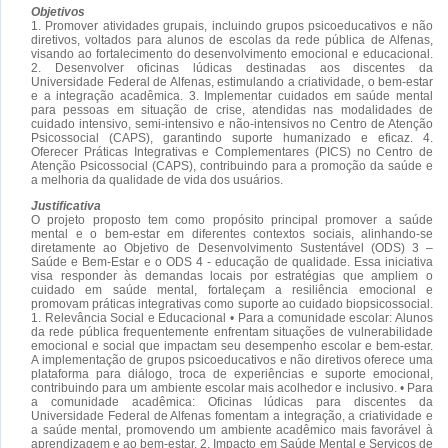
Objetivos
1. Promover atividades grupais, incluindo grupos psicoeducativos e não
diretivos, voltados para alunos de escolas da rede pública de Alfenas,
visando ao fortalecimento do desenvolvimento emocional e educacional.
2. Desenvolver oficinas lúdicas destinadas aos discentes da
Universidade Federal de Alfenas, estimulando a criatividade, o bem-estar
e a integração acadêmica. 3. Implementar cuidados em saúde mental
para pessoas em situação de crise, atendidas nas modalidades de
cuidado intensivo, semi-intensivo e não-intensivos no Centro de Atenção
Psicossocial (CAPS), garantindo suporte humanizado e eficaz. 4.
Oferecer Práticas Integrativas e Complementares (PICS) no Centro de
Atenção Psicossocial (CAPS), contribuindo para a promoção da saúde e
a melhoria da qualidade de vida dos usuários.
Justificativa
O projeto proposto tem como propósito principal promover a saúde
mental e o bem-estar em diferentes contextos sociais, alinhando-se
diretamente ao Objetivo de Desenvolvimento Sustentável (ODS) 3 –
Saúde e Bem-Estar e o ODS 4 - educação de qualidade. Essa iniciativa
visa responder às demandas locais por estratégias que ampliem o
cuidado em saúde mental, fortaleçam a resiliência emocional e
promovam práticas integrativas como suporte ao cuidado biopsicossocial.
1. Relevância Social e Educacional • Para a comunidade escolar: Alunos
da rede pública frequentemente enfrentam situações de vulnerabilidade
emocional e social que impactam seu desempenho escolar e bem-estar.
A implementação de grupos psicoeducativos e não diretivos oferece uma
plataforma para diálogo, troca de experiências e suporte emocional,
contribuindo para um ambiente escolar mais acolhedor e inclusivo. • Para
a comunidade acadêmica: Oficinas lúdicas para discentes da
Universidade Federal de Alfenas fomentam a integração, a criatividade e
a saúde mental, promovendo um ambiente acadêmico mais favorável à
aprendizagem e ao bem-estar. 2. Impacto em Saúde Mental e Serviços de