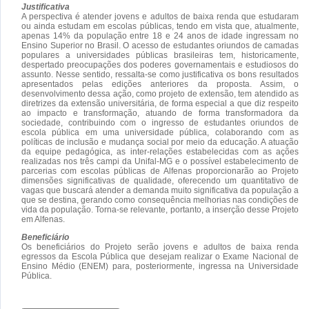
Justificativa
A perspectiva é atender jovens e adultos de baixa renda que estudaram
ou ainda estudam em escolas públicas, tendo em vista que, atualmente,
apenas 14% da população entre 18 e 24 anos de idade ingressam no
Ensino Superior no Brasil. O acesso de estudantes oriundos de camadas
populares a universidades públicas brasileiras tem, historicamente,
despertado preocupações dos poderes governamentais e estudiosos do
assunto. Nesse sentido, ressalta-se como justificativa os bons resultados
apresentados pelas edições anteriores da proposta. Assim, o
desenvolvimento dessa ação, como projeto de extensão, tem atendido as
diretrizes da extensão universitária, de forma especial a que diz respeito
ao impacto e transformação, atuando de forma transformadora da
sociedade, contribuindo com o ingresso de estudantes oriundos de
escola pública em uma universidade pública, colaborando com as
políticas de inclusão e mudança social por meio da educação. A atuação
da equipe pedagógica, as inter-relações estabelecidas com as ações
realizadas nos três campi da Unifal-MG e o possível estabelecimento de
parcerias com escolas públicas de Alfenas proporcionarão ao Projeto
dimensões significativas de qualidade, oferecendo um quantitativo de
vagas que buscará atender a demanda muito significativa da população a
que se destina, gerando como consequência melhorias nas condições de
vida da população. Torna-se relevante, portanto, a inserção desse Projeto
em Alfenas.
Beneficiário
Os beneficiários do Projeto serão jovens e adultos de baixa renda
egressos da Escola Pública que desejam realizar o Exame Nacional de
Ensino Médio (ENEM) para, posteriormente, ingressa na Universidade
Pública.