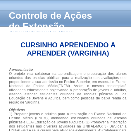
Controle de Ações
de Extensão
Universidade Federal de Alfenas
CURSINHO APRENDENDO A
APRENDER (VARGINHA)
Apresentação
O projeto visa colaborar na aprendizagem e preparação dos alunos
oriundos das escolas públicas para a realização das avaliações que
proporcionem a sua admissão no Ensino Superior, em especial o Exame
Nacional do Ensino Médio(ENEM). Assim, o mesmo contemplará
atividades educacionais objetivando a preparação de jovens e adultos,
visando atender estudantes oriundos de escolas públicas ou da
Educação de Jovens e Adultos, bem como pessoas de baixa renda da
região de Varginha.
Objetivos
1) Preparar jovens e adultos para a realização do Exame Nacional de
Ensino Médio (ENEM), atendendo estudantes oriundos de escolas
públicas e EJA (Educação de Jovens e Adultos); 2) Promover a integração
dos estudantes nas diversas atividades na UNIFAL-MG; 3) Divulgar a
UNIFAL-MG e seus cursos pela atividade extensionista; 4) Colaborar para