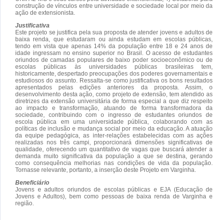
construção de vínculos entre universidade e sociedade local por meio da
ação de extensionista.
Justificativa
Este projeto se justifica pela sua proposta de atender jovens e adultos de
baixa renda, que estudaram ou ainda estudam em escolas públicas,
tendo em vista que apenas 14% da população entre 18 e 24 anos de
idade ingressam no ensino superior no Brasil. O acesso de estudantes
oriundos de camadas populares de baixo poder socioeconômico ou de
escolas públicas às universidades públicas brasileiras tem,
historicamente, despertado preocupações dos poderes governamentais e
estudiosos do assunto. Ressalta-se como justificativa os bons resultados
apresentados pelas edições anteriores da proposta. Assim, o
desenvolvimento desta ação, como projeto de extensão, tem atendido as
diretrizes da extensão universitária de forma especial a que diz respeito
ao impacto e transformação, atuando de forma transformadora da
sociedade, contribuindo com o ingresso de estudantes oriundos de
escola pública em uma universidade pública, colaborando com as
políticas de inclusão e mudança social por meio da educação. A atuação
da equipe pedagógica, as inter-relações estabelecidas com as ações
realizadas nos três campi, proporcionará dimensões significativas de
qualidade, oferecendo um quantitativo de vagas que buscará atender a
demanda muito significativa da população a que se destina, gerando
como consequência melhorias nas condições de vida da população.
Tornasse relevante, portanto, a inserção deste Projeto em Varginha.
Beneficiário
Jovens e adultos oriundos de escolas públicas e EJA (Educação de
Jovens e Adultos), bem como pessoas de baixa renda de Varginha e
região.