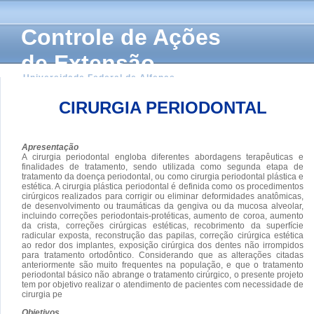
Controle de Ações
de Extensão
Universidade Federal de Alfenas
CIRURGIA PERIODONTAL
Apresentação
A cirurgia periodontal engloba diferentes abordagens terapêuticas e
finalidades de tratamento, sendo utilizada como segunda etapa de
tratamento da doença periodontal, ou como cirurgia periodontal plástica e
estética. A cirurgia plástica periodontal é definida como os procedimentos
cirúrgicos realizados para corrigir ou eliminar deformidades anatômicas,
de desenvolvimento ou traumáticas da gengiva ou da mucosa alveolar,
incluindo correções periodontais-protéticas, aumento de coroa, aumento
da crista, correções cirúrgicas estéticas, recobrimento da superfície
radicular exposta, reconstrução das papilas, correção cirúrgica estética
ao redor dos implantes, exposição cirúrgica dos dentes não irrompidos
para tratamento ortodôntico. Considerando que as alterações citadas
anteriormente são muito frequentes na população, e que o tratamento
periodontal básico não abrange o tratamento cirúrgico, o presente projeto
tem por objetivo realizar o atendimento de pacientes com necessidade de
cirurgia pe
Objetivos