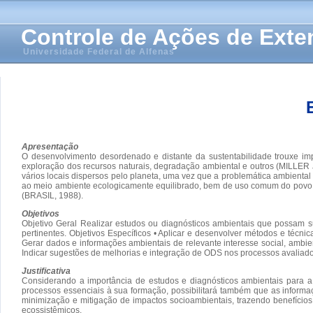
Controle de Ações de Ext
Universidade Federal de Alfenas
Apresentação
O desenvolvimento desordenado e distante da sustentabilidade trouxe im
exploração dos recursos naturais, degradação ambiental e outros (MILLE
vários locais dispersos pelo planeta, uma vez que a problemática ambiental é 
ao meio ambiente ecologicamente equilibrado, bem de uso comum do povo e e
(BRASIL, 1988).
Objetivos
Objetivo Geral Realizar estudos ou diagnósticos ambientais que possam s
pertinentes. Objetivos Específicos • Aplicar e desenvolver métodos e técni
Gerar dados e informações ambientais de relevante interesse social, ambie
Indicar sugestões de melhorias e integração de ODS nos processos avaliado
Justificativa
Considerando a importância de estudos e diagnósticos ambientais para a
processos essenciais à sua formação, possibilitará também que as informa
minimização e mitigação de impactos socioambientais, trazendo benefícios 
ecossistêmicos.