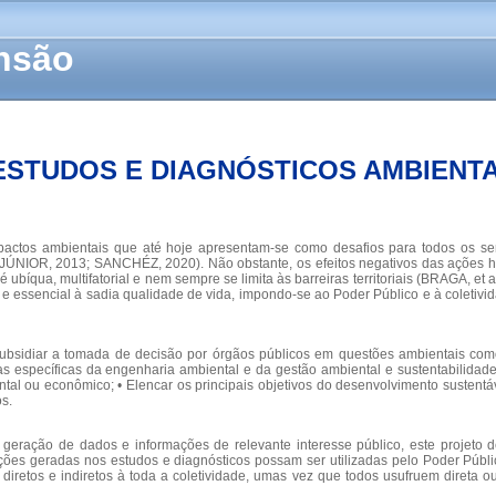
ensão
ESTUDOS E DIAGNÓSTICOS AMBIENTA
pactos ambientais que até hoje apresentam-se como desafios para todos os se
R JÚNIOR, 2013; SANCHÉZ, 2020). Não obstante, os efeitos negativos das ações
ubíqua, multifatorial e nem sempre se limita às barreiras territoriais (BRAGA, et 
ssencial à sadia qualidade de vida, impondo-se ao Poder Público e à coletivida
ubsidiar a tomada de decisão por órgãos públicos em questões ambientais como
cas específicas da engenharia ambiental e da gestão ambiental e sustentabilidade
ntal ou econômico; • Elencar os principais objetivos do desenvolvimento sustentá
s.
 geração de dados e informações de relevante interesse público, este projeto
ções geradas nos estudos e diagnósticos possam ser utilizadas pelo Poder Públi
diretos e indiretos à toda a coletividade, umas vez que todos usufruem direta ou