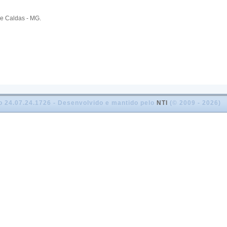
e Caldas - MG.
o 24.07.24.1726 - Desenvolvido e mantido pelo
NTI
(© 2009 - 2026)