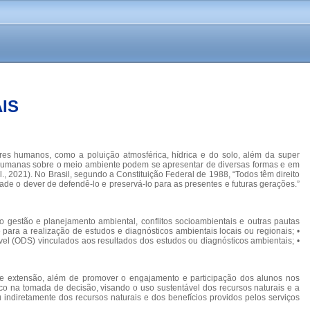
IS
res humanos, como a poluição atmosférica, hídrica e do solo, além da super
 humanas sobre o meio ambiente podem se apresentar de diversas formas e em
al., 2021). No Brasil, segundo a Constituição Federal de 1988, “Todos têm direito
de o dever de defendê-lo e preservá-lo para as presentes e futuras gerações.”
 gestão e planejamento ambiental, conflitos socioambientais e outras pautas
 para a realização de estudos e diagnósticos ambientais locais ou regionais; •
vel (ODS) vinculados aos resultados dos estudos ou diagnósticos ambientais; •
 de extensão, além de promover o engajamento e participação dos alunos nos
co na tomada de decisão, visando o uso sustentável dos recursos naturais e a
 indiretamente dos recursos naturais e dos benefícios providos pelos serviços