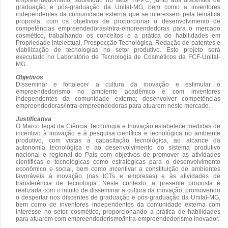
graduação e pós-graduação da Unifal-MG, bem como a inventores
independentes da comunidade externa que se interessem pela temática
proposta, com os objetivos de proporcionar o desenvolvimento de
competências empreendedoras/intra-empreendedoras para o mercado
cosmético, trabalhando os conceitos e a prática de habilidades em
Propriedade Intelectual, Prospecção Tecnológica, Redação de patentes e
viabilização de tecnologias no setor produtivo. Este projeto será
executado no Laboratório de Tecnologia de Cosméticos da FCF-Unifal-
MG.
Objetivos
Disseminar e fortalecer a cultura da inovação e estimular o
empreendedorismo no ambiente acadêmico e com inventores
independentes da comunidade externa; desenvolver competências
empreendedoras/intra-empreendedoras para atuarem neste mercado.
Justificativa
O Marco legal da Ciência Tecnologia e Inovação estabelece medidas de
incentivo à inovação e à pesquisa científica e tecnológica no ambiente
produtivo, com vistas à capacitação tecnológica, ao alcance da
autonomia tecnológica e ao desenvolvimento do sistema produtivo
nacional e regional do País com objetivos de promover as atividades
científicas e tecnológicas como estratégicas para o desenvolvimento
econômico e social, bem como incentivar a constituição de ambientes
favoráveis à inovação (nas ICTs e empresas) e às atividades de
transferência de tecnologia. Neste contexto, a presente proposta é
realizada com o intuito de disseminar a cultura da inovação, promovendo
o despertar nos discentes de graduação e pós-graduação da Unifal-MG,
bem como de inventores independentes da comunidade externa com
interesse no setor cosmético, proporcionando a prática de habilidades
para atuarem com empreendedorismo/intra-empreendedorismo inovador.