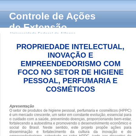
Controle de Ações
de Extensão
Universidade Federal de Alfenas
PROPRIEDADE INTELECTUAL,
INOVAÇÃO E
EMPREENDEDORISMO COM
FOCO NO SETOR DE HIGIENE
PESSOAL, PERFUMARIA E
COSMÉTICOS
Apresentação
O setor de produtos de higiene pessoal, perfumaria e cosméticos (HPPC)
é um mercado crescente, um setor em constante evolução, essencial para
o cuidado com a saúde, prevenindo doenças, proporcionando bem-estar,
fortalecendo a autoestima e promovendo o desenvolvimento econômico e
social do Brasil. Neste sentido, este projeto propõe ações para
disseminação e fortalecimento da cultura da inovação e do
empreendedorismo, sobretudo no setor HPPC, junto aos discentes de