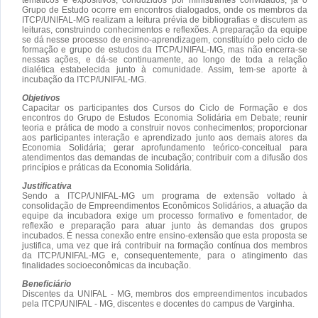
Grupo de Estudo ocorre em encontros dialogados, onde os membros da
ITCP/UNIFAL-MG realizam a leitura prévia de bibliografias e discutem as
leituras, construindo conhecimentos e reflexões. A preparação da equipe
se dá nesse processo de ensino-aprendizagem, constituído pelo ciclo de
formação e grupo de estudos da ITCP/UNIFAL-MG, mas não encerra-se
nessas ações, e dá-se continuamente, ao longo de toda a relação
dialética estabelecida junto à comunidade. Assim, tem-se aporte à
incubação da ITCP/UNIFAL-MG.
Objetivos
Capacitar os participantes dos Cursos do Ciclo de Formação e dos
encontros do Grupo de Estudos Economia Solidária em Debate; reunir
teoria e prática de modo a construir novos conhecimentos; proporcionar
aos participantes interação e aprendizado junto aos demais atores da
Economia Solidária; gerar aprofundamento teórico-conceitual para
atendimentos das demandas de incubação; contribuir com a difusão dos
princípios e práticas da Economia Solidária.
Justificativa
Sendo a ITCP/UNIFAL-MG um programa de extensão voltado à
consolidação de Empreendimentos Econômicos Solidários, a atuação da
equipe da incubadora exige um processo formativo e fomentador, de
reflexão e preparação para atuar junto às demandas dos grupos
incubados. É nessa conexão entre ensino-extensão que esta proposta se
justifica, uma vez que irá contribuir na formação contínua dos membros
da ITCP/UNIFAL-MG e, consequentemente, para o atingimento das
finalidades socioeconômicas da incubação.
Beneficiário
Discentes da UNIFAL - MG, membros dos empreendimentos incubados
pela ITCP/UNIFAL - MG, discentes e docentes do campus de Varginha.