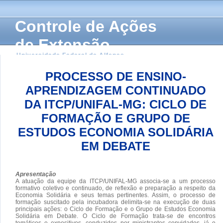
Controle de Ações
de Extensão
Universidade Federal de Alfenas
PROCESSO DE ENSINO-
APRENDIZAGEM CONTINUADO
DA ITCP/UNIFAL-MG: CICLO DE
FORMAÇÃO E GRUPO DE
ESTUDOS ECONOMIA SOLIDÁRIA
EM DEBATE
Apresentação
A atuação da equipe da ITCP/UNIFAL-MG associa-se a um processo
formativo coletivo e continuado, de reflexão e preparação a respeito da
Economia Solidária e seus temas pertinentes. Assim, o processo de
formação suscitado pela incubadora delimita-se na execução de duas
principais ações: o Ciclo de Formação e o Grupo de Estudos Economia
Solidária em Debate. O Ciclo de Formação trata-se de encontros
temáticos e expositivos, conduzidos por ministrantes convidados, já o