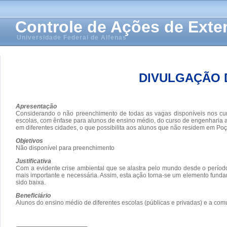
Controle de Ações de Ext
Universidade Federal de Alfenas
DIVULGAÇÃO 
Apresentação
Considerando o não preenchimento de todas as vagas disponíveis nos cur
escolas, com ênfase para alunos de ensino médio, do curso de engenharia a
em diferentes cidades, o que possibilita aos alunos que não residem em Po
Objetivos
Não disponível para preenchimento
Justificativa
Com a evidente crise ambiental que se alastra pelo mundo desde o período
mais importante e necessária. Assim, esta ação torna-se um elemento fund
sido baixa.
Beneficiário
Alunos do ensino médio de diferentes escolas (públicas e privadas) e a co