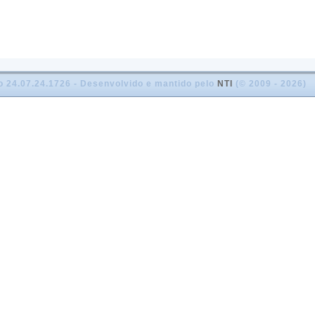
o 24.07.24.1726 - Desenvolvido e mantido pelo
NTI
(© 2009 - 2026)