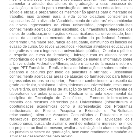
aumentar a adesão dos alunos de graduação a esse processo de
avaliação, auxiliando para a construção de um sistema educacional mais
sólido e eficaz, e preparando os mesmos não apenas para o mercado de
trabalho, mas também para a vida como cidadãos conscientes e
capacitados. Já a atividade “Apadrinhamento de calouros” visa ambientar
os novos ingressantes ao clima universitário, proporcionando-lhes
conhecimento acerca do curso escolhido, da infraestrutura oferecida, dos
meios de participação em ações extracurriculares da universidade, bem
como da atuação no mercado de trabalho do profissional formado,
conferindo uma maior segurança ao estudante, diminuindo os índices de
evasão de curso. Objetivos Específicos: - Realizar atividades educativas e
integrativas sobre o ingresso na universidade pública; - Orientar o público
a respeito do curso da farmácia; - Interagir com os alunos sobre a
importância do ensino superior; - Produção de material informativo sobre
a Universidade Federal de Alfenas, sobre o curso de farmácia e sobre o
grupo PET Farmácia. - Realizar troca de informações e saberes entre os
petianos e calouros por meio de palestras e oficinas; - Disseminar
conhecimento acerca das áreas de atuação do farmacêutico para futuros
ingressantes no ensino superior; - Fornecer conhecimento a respeito da
grade curricular, plataforma Lattes, sistemas da universidade, restaurante
universitário, grandes áreas de atuação do farmacêutico; - Apresentar os
laboratórios de aulas práticas; - Realizar uma aula experimental da
disciplina de Tecnologia de Cosméticos; - Fornecer informações a
respeito dos recursos oferecidos pela Universidade (infraestrutura e
oportunidades acadêmicas como a apresentação dos Programas
Institucionais de Ensino, Pesquisa e Extensão e Pró-Reitorias
relacionadas), além de Assuntos Comunitários e Estudantis e seus
respectivos programas; - Incluir no roteiro de atividades dois
questionários, buscando avaliar o perfil do estudante ingresso no início
do projeto e ao final do mesmo, avaliar a satisfação do aluno em relação
ao primeiro semestre da graduação, bem como rendimento e também as
atividades desenvolvidas pelo projeto.