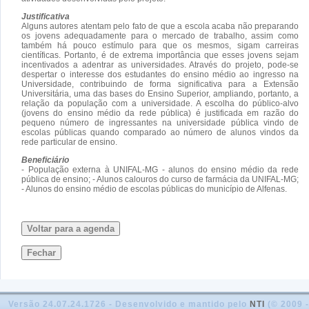
Justificativa
Alguns autores atentam pelo fato de que a escola acaba não preparando
os jovens adequadamente para o mercado de trabalho, assim como
também há pouco estímulo para que os mesmos, sigam carreiras
científicas. Portanto, é de extrema importância que esses jovens sejam
incentivados a adentrar as universidades. Através do projeto, pode-se
despertar o interesse dos estudantes do ensino médio ao ingresso na
Universidade, contribuindo de forma significativa para a Extensão
Universitária, uma das bases do Ensino Superior, ampliando, portanto, a
relação da população com a universidade. A escolha do público-alvo
(jovens do ensino médio da rede pública) é justificada em razão do
pequeno número de ingressantes na universidade pública vindo de
escolas públicas quando comparado ao número de alunos vindos da
rede particular de ensino.
Beneficiário
- População externa à UNIFAL-MG - alunos do ensino médio da rede
pública de ensino; - Alunos calouros do curso de farmácia da UNIFAL-MG;
- Alunos do ensino médio de escolas públicas do município de Alfenas.
Voltar para a agenda
Fechar
Versão 24.07.24.1726 - Desenvolvido e mantido pelo
NTI
(© 2009 -