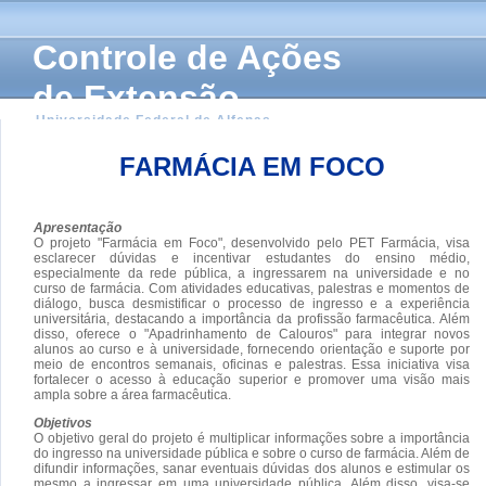
Controle de Ações
de Extensão
Universidade Federal de Alfenas
FARMÁCIA EM FOCO
Apresentação
O projeto "Farmácia em Foco", desenvolvido pelo PET Farmácia, visa
esclarecer dúvidas e incentivar estudantes do ensino médio,
especialmente da rede pública, a ingressarem na universidade e no
curso de farmácia. Com atividades educativas, palestras e momentos de
diálogo, busca desmistificar o processo de ingresso e a experiência
universitária, destacando a importância da profissão farmacêutica. Além
disso, oferece o "Apadrinhamento de Calouros" para integrar novos
alunos ao curso e à universidade, fornecendo orientação e suporte por
meio de encontros semanais, oficinas e palestras. Essa iniciativa visa
fortalecer o acesso à educação superior e promover uma visão mais
ampla sobre a área farmacêutica.
Objetivos
O objetivo geral do projeto é multiplicar informações sobre a importância
do ingresso na universidade pública e sobre o curso de farmácia. Além de
difundir informações, sanar eventuais dúvidas dos alunos e estimular os
mesmo a ingressar em uma universidade pública. Além disso, visa-se