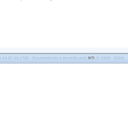
o 24.07.24.1726 - Desenvolvido e mantido pelo
NTI
(© 2009 - 2026)