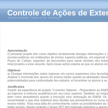
Controle de Ações de Ext
Universidade Federal de Alfenas
Apresentação
O presente projeto tem como objetivo fundamental divulgar informações e 
escolas públicas em instituições de ensino superior públicas, em especial
Poços de Caldas, seguidas de discussões para sanar dúvidas dos estuda
relacionados a esse assunto. Após essas ações espera-se que os alunos si
Objetivos
a) Divulgar informações sobre ingresso em cursos superiores e/ou tecnológ
Ampliar o horizonte dos alunos do ensino médio quanto as atividades desen
potencialidades para continuidade dos estudos; e) Incentivar os alunos a se
Justificativa
A partir da experiência do projeto "Cursinho Saberes - Preparatório ao E
ao ingresso e vivência acadêmica em um curso superior. Também, ao longo d
bem como desestímulo quanto a inscrição e/ou realização do ENEM. Os a
universidade o que viria viabilizar e/ou facilitar sua permanência no curso
ensino médio. Toda essa falta de conhecimento sobre as possibilidades da
redes sociais. Nesse contexto o Grupo PET tem realizado palestras a aluno