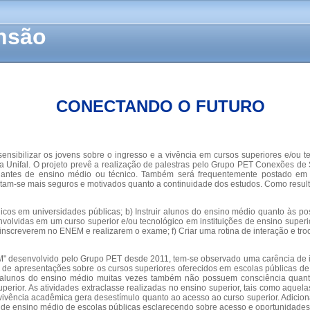
ensão
CONECTANDO O FUTURO
sensibilizar os jovens sobre o ingresso e a vivência em cursos superiores e/ou
 na Unifal. O projeto prevê a realização de palestras pelo Grupo PET Conexões d
ntes de ensino médio ou técnico. Também será frequentemente postado em míd
ntam-se mais seguros e motivados quanto a continuidade dos estudos. Como resu
icos em universidades públicas; b) Instruir alunos do ensino médio quanto às po
volvidas em um curso superior e/ou tecnológico em instituições de ensino superi
 inscreverem no ENEM e realizarem o exame; f) Criar uma rotina de interação e tro
NEM" desenvolvido pelo Grupo PET desde 2011, tem-se observado uma carência de
e apresentações sobre os cursos superiores oferecidos em escolas públicas de e
lunos do ensino médio muitas vezes também não possuem consciência quanto à
 superior. As atividades extraclasse realizadas no ensino superior, tais como aqu
 vivência acadêmica gera desestímulo quanto ao acesso ao curso superior. Adicio
s de ensino médio de escolas públicas esclarecendo sobre acesso e oportunidades 