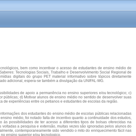
 tecnológicos, bem como incentivar o acesso de estudantes de ensino médio de
e Saberes: Tecnologias Sociais, Trabalho e Desenvolvimento Social Regional de
ias digitais do grupo PET material informativo sobre tópicos diretamente
ltado adicional, espera-se também a divulgação da UNIFAL-MG.
ssibilidades de apoio a permanência no ensino superiores e/ou tecnológico; c)
or públicas; d) Motivar alunos de ensino médio no sentido de desenvolver suas
ca de experiências entre os petianos e estudantes de escolas da região.
 informações dos estudantes do ensino médio de escolas públicas relacionadas
nsino médio, foi notado falta de incentivo quanto a continuidade dos estudos,
s possibilidades de ter acesso a diferentes tipos de bolsas oferecidas na
elas voltadas a pesquisa e extensão, muitas vezes são ignoradas pelos alunos do
nalmente, contemporaneamente sido vendido o mito do enriquecimento fácil nas
no ensino superior e/ou tecnologico.