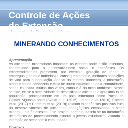
Controle de Ações
de Extensão
Universidade Federal de Alfenas
MINERANDO CONHECIMENTOS
Apresentação
As atividades mineradoras impactam as cidades onde estão inseridas,
contribuindo para o desenvolvimento social e econômico. Os
empreendimentos promovem, por exemplo, geração de renda e
empregos (diretos e indiretos) e, consequentemente, melhores condições
de vida para a população. Apesar do retorno financeiro, a mineração
ainda é pouco conhecida e vista de forma equivocada pela comunidade,
sendo colocada, muitas das vezes, como vilã do meio ambiente. Nesse
sentido, existe a necessidade de desmitificar a atividade e aproximá-la da
população, principalmente em um polo minerador como Poços de
Caldas. Alguns autores (Avelar et al. (2015), Loures et al. (2016), Coelho
et al. (2017) e Cordeiro et al. (2019)) relatam experiências positivas fruto
do desenvolvimento de atividades pedagógicas envolvendo o setor
mineral junto às escolas. Este projeto, portanto, baseia-se na introdução
de práticas de processamento mineral a jovens estudantes, visando a
interação do setor com a comunidade.
Objetivos