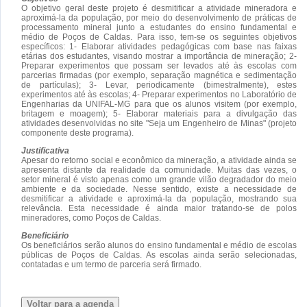
O objetivo geral deste projeto é desmitificar a atividade mineradora e
aproximá-la da população, por meio do desenvolvimento de práticas de
processamento mineral junto a estudantes do ensino fundamental e
médio de Poços de Caldas. Para isso, tem-se os seguintes objetivos
específicos: 1- Elaborar atividades pedagógicas com base nas faixas
etárias dos estudantes, visando mostrar a importância de mineração; 2-
Preparar experimentos que possam ser levados até às escolas com
parcerias firmadas (por exemplo, separação magnética e sedimentação
de partículas); 3- Levar, periodicamente (bimestralmente), estes
experimentos até às escolas; 4- Preparar experimentos no Laboratório de
Engenharias da UNIFAL-MG para que os alunos visitem (por exemplo,
britagem e moagem); 5- Elaborar materiais para a divulgação das
atividades desenvolvidas no site "Seja um Engenheiro de Minas" (projeto
componente deste programa).
Justificativa
Apesar do retorno social e econômico da mineração, a atividade ainda se
apresenta distante da realidade da comunidade. Muitas das vezes, o
setor mineral é visto apenas como um grande vilão degradador do meio
ambiente e da sociedade. Nesse sentido, existe a necessidade de
desmitificar a atividade e aproximá-la da população, mostrando sua
relevância. Esta necessidade é ainda maior tratando-se de polos
mineradores, como Poços de Caldas.
Beneficiário
Os beneficiários serão alunos do ensino fundamental e médio de escolas
públicas de Poços de Caldas. As escolas ainda serão selecionadas,
contatadas e um termo de parceria será firmado.
Voltar para a agenda