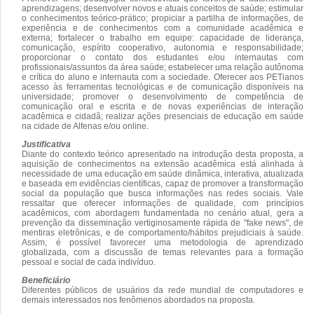
aprendizagens; desenvolver novos e atuais conceitos de saúde; estimular
o conhecimentos teórico-prático; propiciar a partilha de informações, de
experiência e de conhecimentos com a comunidade acadêmica e
externa; fortalecer o trabalho em equipe: capacidade de liderança,
comunicação, espírito cooperativo, autonomia e responsabilidade;
proporcionar o contato dos estudantes e/ou internautas com
profissionais/assuntos da área saúde; estabelecer uma relação autônoma
e crítica do aluno e internauta com a sociedade. Oferecer aos PETianos
acesso às ferramentas tecnológicas e de comunicação disponíveis na
universidade; promover o desenvolvimento de competência de
comunicação oral e escrita e de novas experiências de interação
acadêmica e cidadã; realizar ações presenciais de educação em saúde
na cidade de Alfenas e/ou online.
Justificativa
Diante do contexto teórico apresentado na introdução desta proposta, a
aquisição de conhecimentos na extensão acadêmica está alinhada à
necessidade de uma educação em saúde dinâmica, interativa, atualizada
e baseada em evidências científicas, capaz de promover a transformação
social da população que busca informações nas redes sociais. Vale
ressaltar que oferecer informações de qualidade, com princípios
acadêmicos, com abordagem fundamentada no cenário atual, gera a
prevenção da disseminação vertiginosamente rápida de "fake news", de
mentiras eletrônicas, e de comportamento/hábitos prejudiciais à saúde.
Assim, é possível favorecer uma metodologia de aprendizado
globalizada, com a discussão de temas relevantes para a formação
pessoal e social de cada indivíduo.
Beneficiário
Diferentes públicos de usuários da rede mundial de computadores e
demais interessados nos fenômenos abordados na proposta.