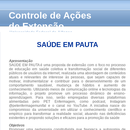
Controle de Ações
de Extensão
Universidade Federal de Alfenas
SAÚDE EM PAUTA
Apresentação
SAÚDE EM PAUTA é uma proposta de extensão com o foco no processo
de educação em saúde coletiva e transformação social de diferentes
públicos de usuários da internet, realizada uma abordagem de conteúdos
atuais e relevantes de interesse às pessoas, que sejam capazes de
motivar, instrumentalizar e contribuir para o desenvolvimento de um
comportamento saudável, mudança de hábitos e aumento de
conhecimento. Utilizando meios de comunicação online e tecnologias da
informação, o projeto promove um processo dinâmico de ensino-
aprendizagem. Para isso, serão empregadas diversas plataformas
alimentadas pelo PET Enfermagem, como podcast, Instagram
@petenfermagemunifal e o canal no YouTube. A iniciativa nasce do
compromisso da universidade em utilizar o conhecimento científico e
empírico para transformar a realidade social, atuando nas deficiências
existentes e propondo soluções e eficazes para a promoção da saúde
Objetivos
Promover uma pedagogia construtivista que favoreça a autonomia de