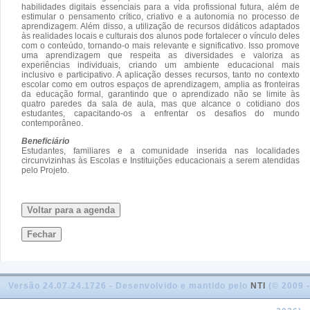
habilidades digitais essenciais para a vida profissional futura, além de
estimular o pensamento crítico, criativo e a autonomia no processo de
aprendizagem. Além disso, a utilização de recursos didáticos adaptados
às realidades locais e culturais dos alunos pode fortalecer o vínculo deles
com o conteúdo, tornando-o mais relevante e significativo. Isso promove
uma aprendizagem que respeita as diversidades e valoriza as
experiências individuais, criando um ambiente educacional mais
inclusivo e participativo. A aplicação desses recursos, tanto no contexto
escolar como em outros espaços de aprendizagem, amplia as fronteiras
da educação formal, garantindo que o aprendizado não se limite às
quatro paredes da sala de aula, mas que alcance o cotidiano dos
estudantes, capacitando-os a enfrentar os desafios do mundo
contemporâneo.
Beneficiário
Estudantes, familiares e a comunidade inserida nas localidades
circunvizinhas às Escolas e Instituições educacionais a serem atendidas
pelo Projeto.
Voltar para a agenda
Fechar
Versão 24.07.24.1726 - Desenvolvido e mantido pelo
NTI
(© 2009 -