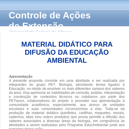
Controle de Ações
de Extensão
Universidade Federal de Alfenas
MATERIAL DIDÁTICO PARA
DIFUSÃO DA EDUCAÇÃO
AMBIENTAL
Apresentação
A presente proposta consiste em uma atividade a ser realizada por
integrantes do grupo PET- Biologia, abordando temas ligados à
Educação, no intuito de envolver os mais diferentes campos dos saberes
da área. Visa aprimorar as habilidades de consulta, análise, interpretação
e construção de conteúdos técnicos ou cotidianos por parte dos
PETianos, colaboradores do projeto e proceder sua apresentação à
comunidade acadêmica, especialmente, aos alunos de unidades
escolares e suas comunidades circunvizinhas a elas. Trata-se da
produção de material didático (panfletos, cartilhas, maquetes, murais,
cadernos, atlas e/ou outros produtos) que possa permitir a difusão dos
saberes associados a diversas áreas da biologia, em congruência às
atividades a serem realizadas pelo Programa EducAmbiental junto aos
parceiros dessa ação.