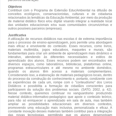
Objetivos
Contribuir com o Programa de Extensão EducAmbiental na difusão de
conceitos ecológicos, conservacionistas, culturais e de cidadania
relacionados às temáticas da Educação Ambiental, por meio da produção
de material didático físico e/ou digital visando integrar a realidade local
das unidades educacionais e/ou suas comunidades circunvizinhas e
outros possíveis parceiros (empresas).
Justificativa
A utilização de recursos didáticos nas escolas é de extrema importância
para o processo de ensino-aprendizagem, pois permite uma abordagem
mais eficaz e envolvente do conteúdo. Esses recursos, como livros,
materiais multimídia, jogos educativos, maquetes e murais, são
fundamentais para criar um ambiente de aprendizagem mais dinâmico e
interativo, atendendo às diferentes necessidades e estilos de
aprendizado dos alunos. Esses recursos podem ser encontrados em
diversos espaços, como laboratórios, bibliotecas, plataformas online,
programas extracurriculares e até mesmo no ambiente doméstico,
quando os alunos têm acesso a materiais complementares.
Considerando isso, a elaboração de materiais pedagógicos locais, dentro
do processo da construção do conhecimento e, portanto, condizente com
as experiências de cada um, rompe com o "conteudismo" dos Livros
Didáticos e possibilita a formação de cidadãos conscientes para
participarem da solução dos problemas sociais. (SATO, 2002, p. 42).
Nesse contexto, queremos continuar no vanguardismo produzindo
material didático-informativo-pedagógico que apoie o conteúdo teórico,
para não só enriquecer o aprendizado em sala de aula, mas também
ampliar as possibilidades educacionais em diversos contextos,
promovendo uma educação mais inclusiva, personalizada e eficaz. A
constante inovação desses materiais também contribui para a integração
das novas tecnologias, permitindo que os alunos desenvolvam