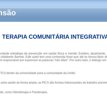
ensão
TERAPIA COMUNITÁRIA INTEGRATIV
tante estratégia de prevenção em saúde física e mental. Existem, atualmente,
a Adalberto Barreto. Este autor tem uma conhecida frase que até se tornou títul
agem responsável por expressar as palavras "não ditas". Por outro lado, o diálog
 (TCI) dentro da universidade para a comunidade da Unifal.
 pela saúde de forma ampla, as PICS são formas interessantes de trabalho preven
de, como Odontologia e Fisioterapia.