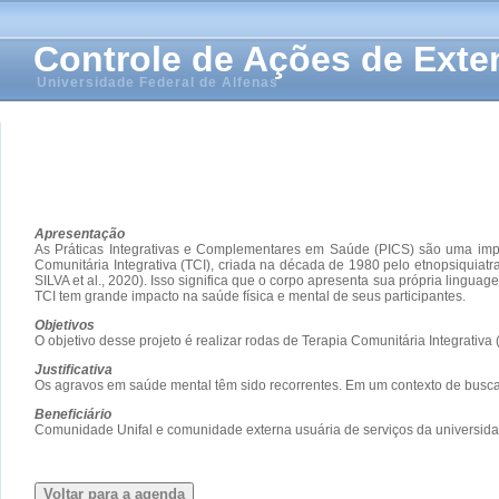
Controle de Ações de Ext
Universidade Federal de Alfenas
Apresentação
As Práticas Integrativas e Complementares em Saúde (PICS) são uma impor
Comunitária Integrativa (TCI), criada na década de 1980 pelo etnopsiquiatr
SILVA et al., 2020). Isso significa que o corpo apresenta sua própria lingu
TCI tem grande impacto na saúde física e mental de seus participantes.
Objetivos
O objetivo desse projeto é realizar rodas de Terapia Comunitária Integrativa
Justificativa
Os agravos em saúde mental têm sido recorrentes. Em um contexto de busca
Beneficiário
Comunidade Unifal e comunidade externa usuária de serviços da universida
Voltar para a agenda