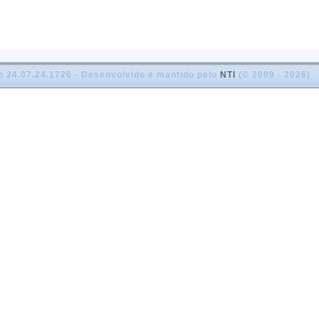
o 24.07.24.1726 - Desenvolvido e mantido pelo
NTI
(© 2009 - 2026)