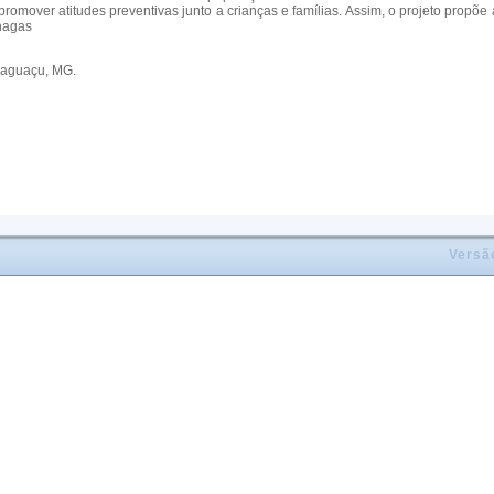
promover atitudes preventivas junto a crianças e famílias. Assim, o projeto propõ
Chagas
araguaçu, MG.
Versã