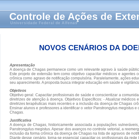
Controle de Ações de Ext
Universidade Federal de Alfenas
NOVOS CENÁRIOS DA DOE
Apresentação
A doença de Chagas permanece como um relevante agravo à saúde pública e
Este projeto de extensão tem como objetivo capacitar médicos e agentes co
crônica como agravo de notificação compulsória. Paralelamente, ações educ
seu aparecimento. A proposta busca integrar educação em saúde e vigilânc
Objetivos
Objetivo geral: Capacitar profissionais de saúde e conscientizar a comuni
diretrizes de atenção à doença. Objetivos Específicos: - Atualizar médico
diretrizes terapêuticas mais recentes e a inclusão da doença de Chagas crô
Ensinar alunos e professores a identificar o vetor Panstrongylus megistus 
Chagas.
Justificativa
A doença de Chagas, historicamente associada a populações vulneráveis,
Panstrongylus megistus. Apesar dos avanços no controle vetorial, a reemer
inclusão da forma crônica da doença de Chagas na lista de agravos de not
Diante desse cenário, torna-se essencial capacitar os profissionais da rede