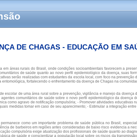
ensão
NÇA DE CHAGAS - EDUCAÇÃO EM SAÚ
m áreas rurais do Brasil, onde condições socioambientais favorecem a presença 
munitários de saúde quanto ao novo perfil epidemiológico da doença, suas formas
ativas serão realizadas com estudantes da escola local, com foco na prevenção da
ia entomológica, fortalecendo o enfrentamento da doença de Chagas na comunida
dade escolar de uma área rural sobre a prevenção, vigilância e manejo da doenç
s e agentes comunitários de saúde sobre o novo perfil epidemiológico da doença 
nica como agravo de notificação compulsória; - Promover atividades educativas na
e quais medidas tomar em caso de seu aparecimento; - Estimular a integração entr
 permanece como um importante problema de saúde pública no Brasil, especial
gência de barbeiros em regiões antes consideradas de baixo risco evidencia a nec
ificação compulsória exige atualização dos profissionais de saúde quanto ao di
 básica de saúde e conscientizar a população local sobre os riscos da transmissã