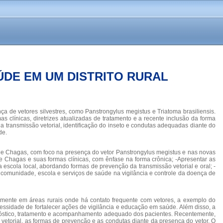
DE EM UM DISTRITO RURAL
de vetores silvestres, como Panstrongylus megistus e Triatoma brasiliensis.
 clínicas, diretrizes atualizadas de tratamento e a recente inclusão da forma
 transmissão vetorial, identificação do inseto e condutas adequadas diante do
de.
a de Chagas, com foco na presença do vetor Panstrongylus megistus e nas novas
de Chagas e suas formas clínicas, com ênfase na forma crônica; -Apresentar as
 escola local, abordando formas de prevenção da transmissão vetorial e oral; -
e comunidade, escola e serviços de saúde na vigilância e controle da doença de
mente em áreas rurais onde há contato frequente com vetores, a exemplo do
essidade de fortalecer ações de vigilância e educação em saúde. Além disso, a
agnóstico, tratamento e acompanhamento adequado dos pacientes. Recentemente,
o vetorial, as formas de prevenção e as condutas diante da presença do vetor. O