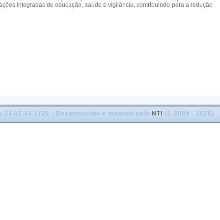
e ações integradas de educação, saúde e vigilância, contribuindo para a redução
o 24.07.24.1726 - Desenvolvido e mantido pelo
NTI
(© 2009 - 2026)