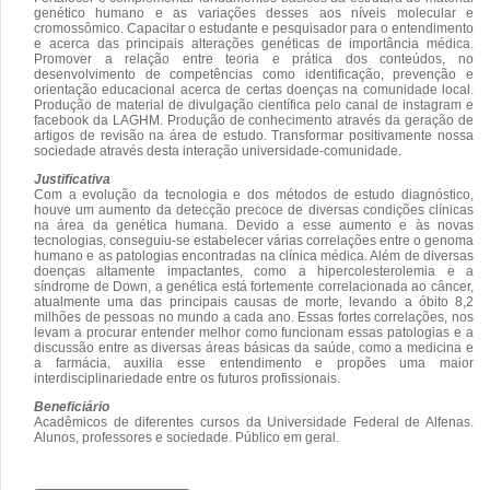
genético humano e as variações desses aos níveis molecular e
cromossômico. Capacitar o estudante e pesquisador para o entendimento
e acerca das principais alterações genéticas de importância médica.
Promover a relação entre teoria e prática dos conteúdos, no
desenvolvimento de competências como identificação, prevenção e
orientação educacional acerca de certas doenças na comunidade local.
Produção de material de divulgação científica pelo canal de instagram e
facebook da LAGHM. Produção de conhecimento através da geração de
artigos de revisão na área de estudo. Transformar positivamente nossa
sociedade através desta interação universidade-comunidade.
Justificativa
Com a evolução da tecnologia e dos métodos de estudo diagnóstico,
houve um aumento da detecção precoce de diversas condições clínicas
na área da genética humana. Devido a esse aumento e às novas
tecnologias, conseguiu-se estabelecer várias correlações entre o genoma
humano e as patologias encontradas na clínica médica. Além de diversas
doenças altamente impactantes, como a hipercolesterolemia e a
síndrome de Down, a genética está fortemente correlacionada ao câncer,
atualmente uma das principais causas de morte, levando a óbito 8,2
milhões de pessoas no mundo a cada ano. Essas fortes correlações, nos
levam a procurar entender melhor como funcionam essas patologias e a
discussão entre as diversas áreas básicas da saúde, como a medicina e
a farmácia, auxilia esse entendimento e propões uma maior
interdisciplinariedade entre os futuros profissionais.
Beneficiário
Acadêmicos de diferentes cursos da Universidade Federal de Alfenas.
Alunos, professores e sociedade. Público em geral.