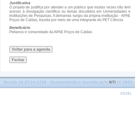
Justificativa
O projeto de justifica por atender a um público que muitas vezes não tem
acesso à divulgação científica ou temas discutidos em Universidades e
Instituições de Pesquisas. A demanda surgiu da própria instituição - APAE
Poços de Caldas, trazida por meio de uma integrante do PET Ciência.
Beneficiário
Petianos e comunidade da APAE Poços de Caldas
Voltar para a agenda
Fechar
Versão 24.07.24.1726 - Desenvolvido e mantido pelo
NTI
(© 2009 -
2026)