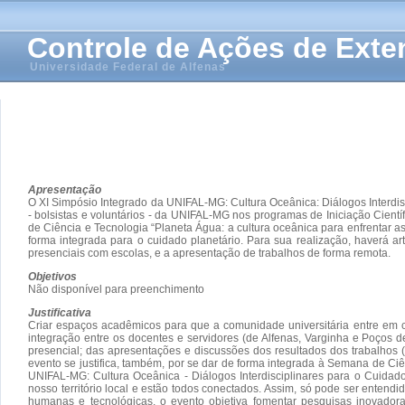
Controle de Ações de Ext
Universidade Federal de Alfenas
Apresentação
O XI Simpósio Integrado da UNIFAL-MG: Cultura Oceânica: Diálogos Interdis
- bolsistas e voluntários - da UNIFAL-MG nos programas de Iniciação Cien
de Ciência e Tecnologia “Planeta Água: a cultura oceânica para enfrentar as
forma integrada para o cuidado planetário. Para sua realização, haverá a
presenciais com escolas, e a apresentação de trabalhos de forma remota.
Objetivos
Não disponível para preenchimento
Justificativa
Criar espaços acadêmicos para que a comunidade universitária entre em c
integração entre os docentes e servidores (de Alfenas, Varginha e Poços 
presencial; das apresentações e discussões dos resultados dos trabalhos
evento se justifica, também, por se dar de forma integrada à Semana de Ci
UNIFAL-MG: Cultura Oceânica - Diálogos Interdisciplinares para o Cuida
nosso território local e estão todos conectados. Assim, só pode ser entendid
humanas e tecnológicas, o evento objetiva fomentar pesquisas inovadora