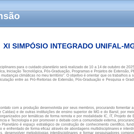
ensão
XI SIMPÓSIO INTEGRADO UNIFAL-M
ciplinares para o cuidado planetário será realizado de 10 a 14 de outubro de 20
tífica, Iniciação Tecnológica, Pós-Graduação, Programas e Projetos de Extensão,
 mudanças climáticas no meu território”. O objetivo é orientar que os trabalhos a
rticulação entre as Pró-Reitorias de Extensão, Pós-Graduação e Pesquisa e Gra
ontato com a produção desenvolvida por seus membros, procurando fomentar a in
de Caldas) e de outras instituições de ensino superior de MG e do Barsil, por 
 (organizados por temáticas de forma remota e por modalidade IC, IT, Projeto d
ência e Tecnologia e por promover o debate com a comunidade externa, procurand
do Planetário é espaço estratégico de construção de conhecimento científico, 
o e enfrentado de forma eficaz através de abordagens multidisciplinares e interdis
s, desenvolver metodologias interdisciplinares e formar pesquisadores compr