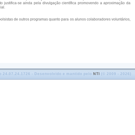
o justifica-se ainda pela divulgação científica promovendo a aproximação da
al.
os bolsistas de outros programas quanto para os alunos colaboradores voluntários,
o 24.07.24.1726 - Desenvolvido e mantido pelo
NTI
(© 2009 - 2026)