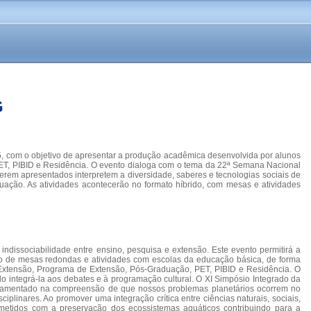
G
25, com o objetivo de apresentar a produção acadêmica desenvolvida por alunos
 PET, PIBID e Residência. O evento dialoga com o tema da 22ª Semana Nacional
 serem apresentados interpretem a diversidade, saberes e tecnologias sociais de
duação. As atividades acontecerão no formato híbrido, com mesas e atividades
dissociabilidade entre ensino, pesquisa e extensão. Este evento permitirá a
meio de mesas redondas e atividades com escolas da educação básica, de forma
e Extensão, Programa de Extensão, Pós-Graduação, PET, PIBID e Residência. O
o integrá-la aos debates e à programação cultural. O XI Simpósio Integrado da
fundamentado na compreensão de que nossos problemas planetários ocorrem no
ciplinares. Ao promover uma integração crítica entre ciências naturais, sociais,
ometidos com a preservação dos ecossistemas aquáticos contribuindo para a