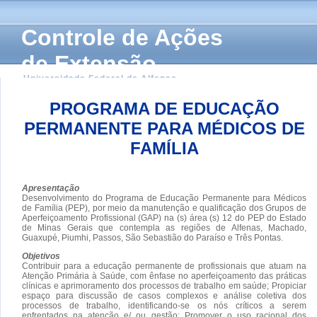
Controle de Ações
de Extensão
Universidade Federal de Alfenas
PROGRAMA DE EDUCAÇÃO
PERMANENTE PARA MÉDICOS DE
FAMÍLIA
Apresentação
Desenvolvimento do Programa de Educação Permanente para Médicos
de Família (PEP), por meio da manutenção e qualificação dos Grupos de
Aperfeiçoamento Profissional (GAP) na (s) área (s) 12 do PEP do Estado
de Minas Gerais que contempla as regiões de Alfenas, Machado,
Guaxupé, Piumhi, Passos, São Sebastião do Paraíso e Três Pontas.
Objetivos
Contribuir para a educação permanente de profissionais que atuam na
Atenção Primária à Saúde, com ênfase no aperfeiçoamento das práticas
clínicas e aprimoramento dos processos de trabalho em saúde; Propiciar
espaço para discussão de casos complexos e análise coletiva dos
processos de trabalho, identificando-se os nós críticos a serem
enfrentados na atenção e/ ou gestão; Promover o uso racional dos