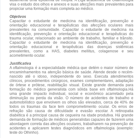
visa o estudo dos olhos e anexos e suas afecções mais prevalentes para
propiciar uma formação mais completa ao médico.
Objetivos
Capacitar o estudante de medicina na identificação, prevenção e
orientação educacional e terapêuticas das afecções oculares mais
prevalentes na comunidade. Capacitar o estudante de medicina na
identificação, prevenção e orientação educacional e terapêuticas do
trauma ocular, relacionado ao ambiente de trabalho, familiar e trânsito.
Capacitar o estudante de medicina na identificação, prevenção e
orientação educacional e terapêuticas das doenças sistêmicas
prevalentes, como a HAS, diabetes mellitus, colagenose e seu
acometimento ocular.
Justificativa
A oftalmologia é a especialidade médica que detém o maior número de
encaminhamentos na atenção básica de saúde. Atende desde o recém-
nascido até o idoso, independente do sexo. Executa atendimentos
clínicos, procedimentos cirúrgicos, exames complementares, adaptação
de órtese e prótese, reabilitação visual. Existe grande demanda para
formação do médico generalista com sólida base em oftalmologia.Há
uma grande impacto individual, social e econômico acarretado pela
diminuição ou perda da visão. O número de acidentes de trabalho e
automobilístico que envolvem os olhos são elevados, cerca de 40% de
todos os traumas da face tem comprometimento ocular. Os erros de
refração são causa de dificuldade e evasão escolar. A retinopatia
diabética é a principal causa de cegueira na idade produtiva. Há grande
demanda de formação de médicos generalistas capazes de fazerem uma
abordagem correta das afecções oculares, trabalharem na prevenção de
acidentes e aplicarem testes diagnósticos em oftalmologia (exemplo:
teste do Olhinho).