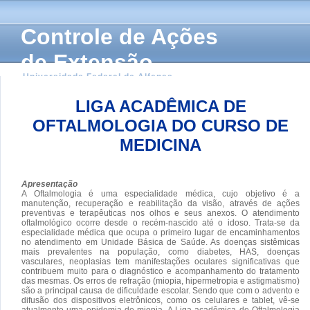
Controle de Ações
de Extensão
Universidade Federal de Alfenas
LIGA ACADÊMICA DE
OFTALMOLOGIA DO CURSO DE
MEDICINA
Apresentação
A Oftalmologia é uma especialidade médica, cujo objetivo é a
manutenção, recuperação e reabilitação da visão, através de ações
preventivas e terapêuticas nos olhos e seus anexos. O atendimento
oftalmológico ocorre desde o recém-nascido até o idoso. Trata-se da
especialidade médica que ocupa o primeiro lugar de encaminhamentos
no atendimento em Unidade Básica de Saúde. As doenças sistêmicas
mais prevalentes na população, como diabetes, HAS, doenças
vasculares, neoplasias tem manifestações oculares significativas que
contribuem muito para o diagnóstico e acompanhamento do tratamento
das mesmas. Os erros de refração (miopia, hipermetropia e astigmatismo)
são a principal causa de dificuldade escolar. Sendo que com o advento e
difusão dos dispositivos eletrônicos, como os celulares e tablet, vê-se
atualmente uma epidemia de miopia. A Liga acadêmica de Oftalmologia