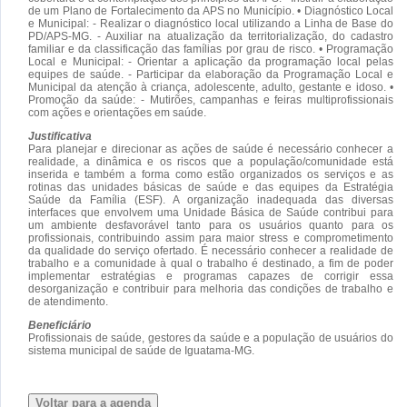
de um Plano de Fortalecimento da APS no Município. • Diagnóstico Local
e Municipal: - Realizar o diagnóstico local utilizando a Linha de Base do
PD/APS-MG. - Auxiliar na atualização da territorialização, do cadastro
familiar e da classificação das famílias por grau de risco. • Programação
Local e Municipal: - Orientar a aplicação da programação local pelas
equipes de saúde. - Participar da elaboração da Programação Local e
Municipal da atenção à criança, adolescente, adulto, gestante e idoso. •
Promoção da saúde: - Mutirões, campanhas e feiras multiprofissionais
com ações e orientações em saúde.
Justificativa
Para planejar e direcionar as ações de saúde é necessário conhecer a
realidade, a dinâmica e os riscos que a população/comunidade está
inserida e também a forma como estão organizados os serviços e as
rotinas das unidades básicas de saúde e das equipes da Estratégia
Saúde da Família (ESF). A organização inadequada das diversas
interfaces que envolvem uma Unidade Básica de Saúde contribui para
um ambiente desfavorável tanto para os usuários quanto para os
profissionais, contribuindo assim para maior stress e comprometimento
da qualidade do serviço ofertado. É necessário conhecer a realidade de
trabalho e a comunidade à qual o trabalho é destinado, a fim de poder
implementar estratégias e programas capazes de corrigir essa
desorganização e contribuir para melhoria das condições de trabalho e
de atendimento.
Beneficiário
Profissionais de saúde, gestores da saúde e a população de usuários do
sistema municipal de saúde de Iguatama-MG.
Voltar para a agenda